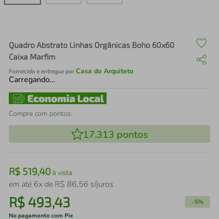
air fryer
4
º
iphone
5
º
Quadro Abstrato Linhas Orgânicas Boho 60x60
Caixa Marfim
Casa do Arquiteto
Fornecido e entregue por
Carregando…
Compre com pontos:
17.313
pontos
R$
519
,
40
à vista
em até
6
x de
R$
86
,
56
s/juros
R$
493
,
43
-
5%
No pagamento com Pix