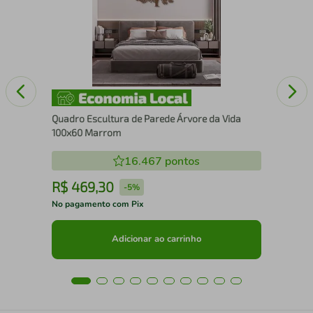
Ma
Quadro Escultura de Parede Árvore da Vida
100x60 Marrom
16.467
pontos
R$
469
,
30
R
-
5%
No pagamento com Pix
No 
Adicionar ao carrinho