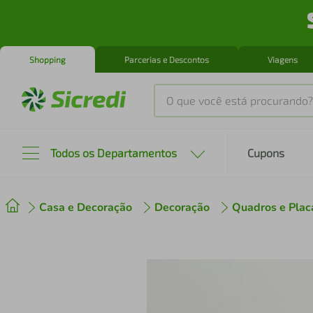
Shopping
Parcerias e Descontos
Viagens
O que você está procurando?
Produtos mais buscados
Todos os Departamentos
Cupons
tenis
1
º
Casa e Decoração
Decoração
Quadros e Plac
cafeteira
2
º
perfume
3
º
air fryer
4
º