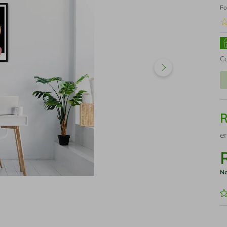
Fo
C
e
No