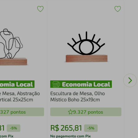
Quad
Abst
Bran
e Mesa, Abstração
Escultura de Mesa, Olho
rtical 25x25cm
Místico Boho 25x19cm
.327
pontos
9.327
pontos
81
R$
265
,
81
R$
-
5%
-
5%
com Pix
No pagamento com Pix
No pa