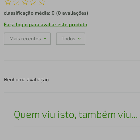
☆
☆
☆
☆
☆
classificação média: 0
(0 avaliações)
Faça login para avaliar este produto
Mais recentes
Todos
Nenhuma avaliação
Quem viu isto, também viu...