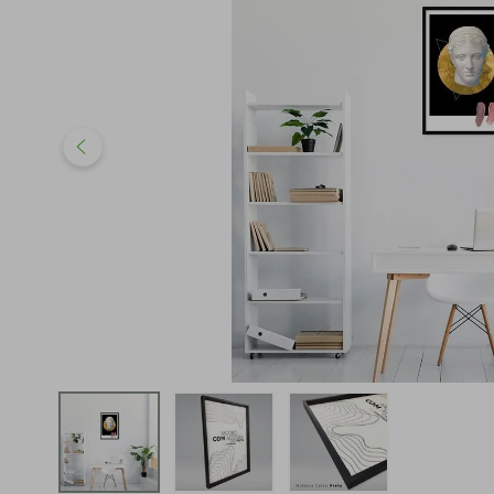
iphone
5
º