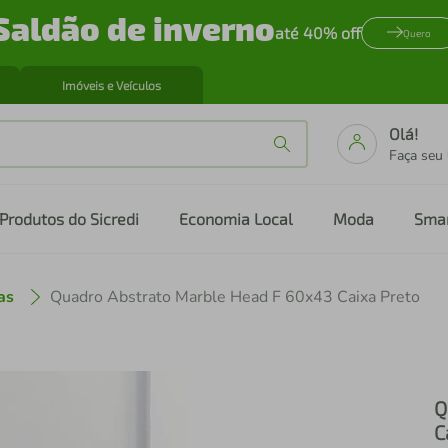
Saldão de inverno
até 40% off
Quero
Imóveis e Veículos
Olá!
Faça seu
Produtos do Sicredi
Economia Local
Moda
Sma
as
Quadro Abstrato Marble Head F 60x43 Caixa Preto
Q
C