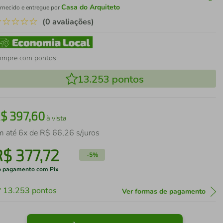
Casa do Arquiteto
rnecido e entregue por
☆
☆
☆
☆
☆
(0 avaliações)
ompre com pontos:
13.253
pontos
R$
397
,
60
à vista
m até
6
x de
R$
66
,
26
s/juros
R$
377
,
72
-
5%
 pagamento com Pix
13.253
pontos
Ver formas de pagamento