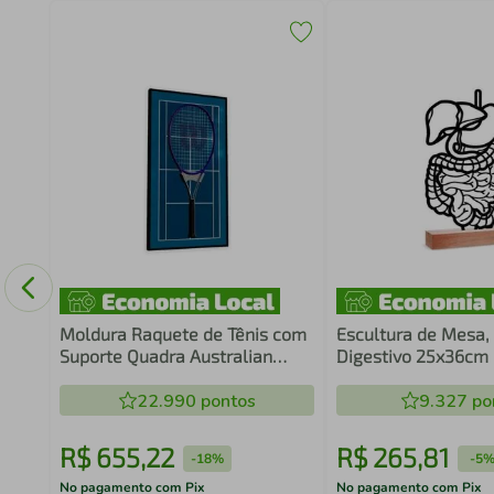
Game
co
Moldura Raquete de Tênis com
Escultura de Mesa,
Suporte Quadra Australian
Digestivo 25x36cm
Open
22.990
pontos
9.327
po
R$
655
,
22
R$
265
,
81
-
18%
-
5
No pagamento com Pix
No pagamento com Pix