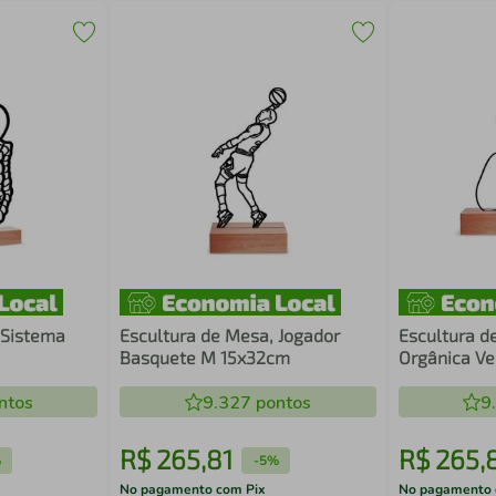
 Sistema
Escultura de Mesa, Jogador
Escultura d
Basquete M 15x32cm
Orgânica Ve
ntos
9.327
pontos
9
R$
265
,
81
R$
265
,
%
-
5%
No pagamento com Pix
No pagamento 