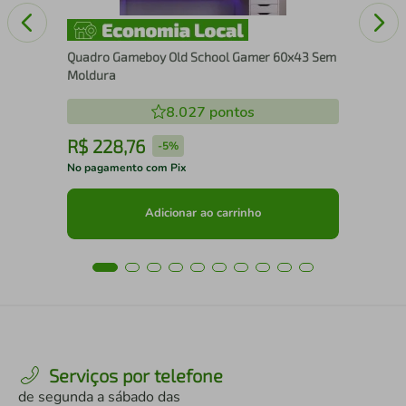
Quadro Gameboy Old School Gamer 60x43 Sem
Moldura
8.027
pontos
R$
228
,
76
R
-
5%
No pagamento com Pix
No 
Adicionar ao carrinho
Serviços por telefone
de segunda a sábado das