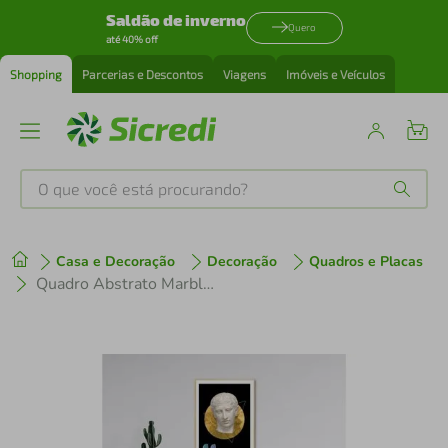
Saldão de inverno
Quero
até 40% off
Shopping
Parcerias e Descontos
Viagens
Imóveis e Veículos
O que você está procurando?
Produtos mais buscados
Casa e Decoração
Decoração
Quadros e Placas
tenis
1
º
Quadro Abstrato Marble Head M 43x30 Filete Marfim
cafeteira
2
º
perfume
3
º