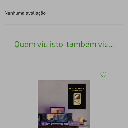
Nenhuma avaliação
Quem viu isto, também viu...
Qua
100