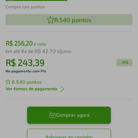
Compre com pontos:
8.540
pontos
R$
256
,
20
à vista
em até
6
x de
R$
42
,
70
s/juros
R$
243
,
39
-
5%
No pagamento com Pix
8.540
pontos
Ver formas de pagamento
Comprar agora
Adicionar ao carrinho