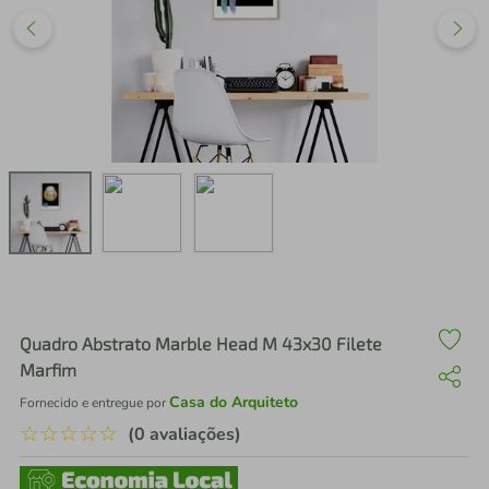
air fryer
4
º
iphone
5
º
Quadro Abstrato Marble Head M 43x30 Filete
Marfim
Casa do Arquiteto
Fornecido e entregue por
☆
☆
☆
☆
☆
(0 avaliações)