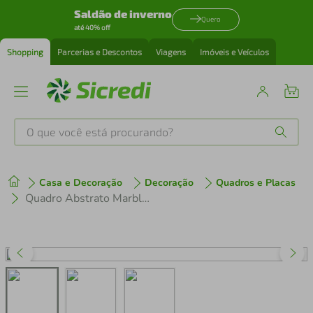
Saldão de inverno
Quero
até 40% off
Shopping
Parcerias e Descontos
Viagens
Imóveis e Veículos
O que você está procurando?
Produtos mais buscados
Casa e Decoração
Decoração
Quadros e Placas
tenis
1
º
Quadro Abstrato Marble Head M 60x43 Caixa Preto
cafeteira
2
º
perfume
3
º