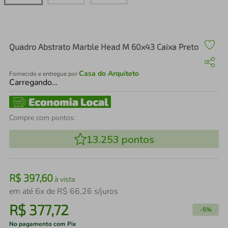
air fryer
4
º
iphone
5
º
Quadro Abstrato Marble Head M 60x43 Caixa Preto
Casa do Arquiteto
Fornecido e entregue por
Carregando…
Compre com pontos:
13.253
pontos
R$
397
,
60
à vista
em até
6
x de
R$
66
,
26
s/juros
R$
377
,
72
-
5%
No pagamento com Pix