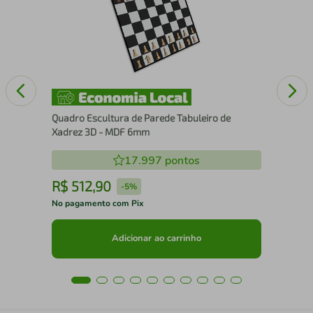
15
Quadro Escultura de Parede Tabuleiro de
Xadrez 3D - MDF 6mm
17.997
pontos
R$
512
,
90
R
-
5%
No pagamento com Pix
No 
Adicionar ao carrinho