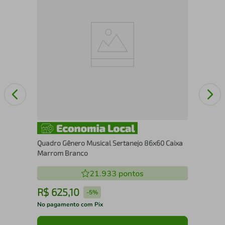
Se
Quadro Gênero Musical Sertanejo 86x60 Caixa
Marrom Branco
21.933
pontos
R$
625
,
10
R
-
5%
No pagamento com Pix
No 