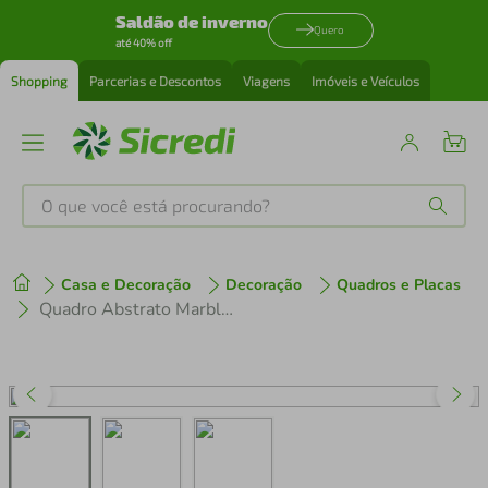
Saldão de inverno
Quero
até 40% off
Shopping
Parcerias e Descontos
Viagens
Imóveis e Veículos
O que você está procurando?
Produtos mais buscados
Casa e Decoração
Decoração
Quadros e Placas
tenis
1
º
Quadro Abstrato Marble Head M 86x60 Filete Preto
cafeteira
2
º
perfume
3
º