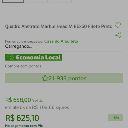
air fryer
4
º
iphone
5
º
Quadro Abstrato Marble Head M 86x60 Filete Preto
Casa do Arquiteto
Fornecido e entregue por
Carregando…
Compre com pontos:
21.933
pontos
R$
658
,
00
à vista
em até
6
x de
R$
109
,
66
s/juros
R$
625
,
10
-
5%
No pagamento com Pix