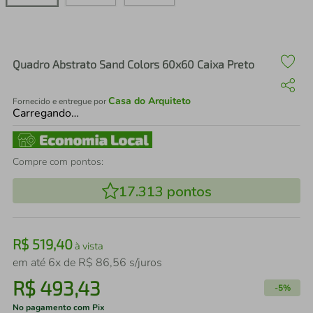
air fryer
4
º
iphone
5
º
Quadro Abstrato Sand Colors 60x60 Caixa Preto
Casa do Arquiteto
Fornecido e entregue por
Carregando…
Compre com pontos:
17.313
pontos
R$
519
,
40
à vista
em até
6
x de
R$
86
,
56
s/juros
R$
493
,
43
-
5%
No pagamento com Pix