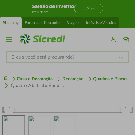
Saldão de inverno
Quero
até 40% off
Shopping
Parcerias e Descontos
Viagens
Imóveis e Veículos
O que você está procurando?
Produtos mais buscados
Casa e Decoração
Decoração
Quadros e Placas
tenis
1
º
Quadro Abstrato Sand Colors 60x60 Caixa Preto
cafeteira
2
º
perfume
3
º