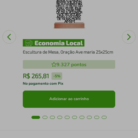
Escultura de Mesa, Oração Ave maria 25x25cm
9.327
pontos
R$
265
,
81
R
-
5%
No pagamento com Pix
No 
Adicionar ao carrinho