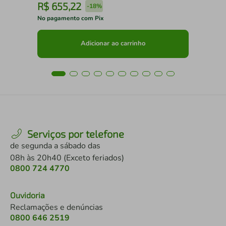
R$
655
,
22
R
-
18%
No pagamento com Pix
No 
Adicionar ao carrinho
Serviços por telefone
de segunda a sábado das
08h às 20h40 (Exceto feriados)
0800 724 4770
Ouvidoria
Reclamações e denúncias
0800 646 2519