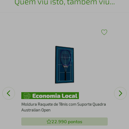
Quem viu isto, também viu...
43
Qua
com
Moldura Raquete de Tênis com Suporte Quadra
Australian Open
22.990
pontos