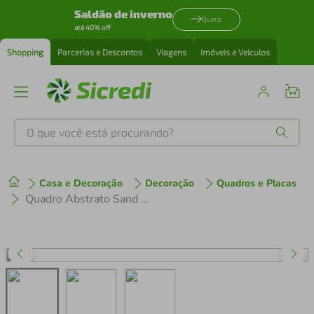
Saldão de inverno
Quero
até 40% off
Shopping
Parcerias e Descontos
Viagens
Imóveis e Veículos
O que você está procurando?
Produtos mais buscados
Casa e Decoração
Decoração
Quadros e Placas
tenis
1
º
Quadro Abstrato Sand Colors 60x60 Sem Moldura
cafeteira
2
º
perfume
3
º