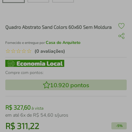
air fryer
4
º
iphone
5
º
Quadro Abstrato Sand Colors 60x60 Sem Moldura
Casa do Arquiteto
Fornecido e entregue por
☆
☆
☆
☆
☆
(0 avaliações)
Compre com pontos:
10.920
pontos
R$
327
,
60
à vista
em até
6
x de
R$
54
,
60
s/juros
R$
311
,
22
-
5%