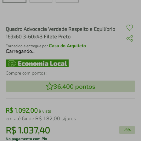
air fryer
4
º
iphone
5
º
Quadro Advocacia Verdade Respeito e Equilíbrio
169x60 3-60x43 Filete Preto
Casa do Arquiteto
Fornecido e entregue por
Carregando…
Compre com pontos:
36.400
pontos
R$
1
.
092
,
00
à vista
em até
6
x de
R$
182
,
00
s/juros
R$
1
.
037
,
40
-
5%
No pagamento com Pix