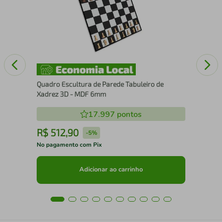
Quadro Escultura de Parede Tabuleiro de
Xadrez 3D - MDF 6mm
17.997
pontos
R$
512
,
90
R
-
5%
No pagamento com Pix
No 
Adicionar ao carrinho