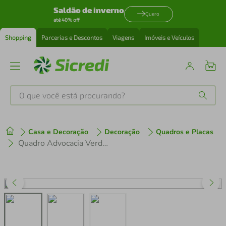
Saldão de inverno
Quero
até 40% off
Shopping
Parcerias e Descontos
Viagens
Imóveis e Veículos
O que você está procurando?
Produtos mais buscados
Casa e Decoração
Decoração
Quadros e Placas
tenis
1
º
Quadro Advocacia Verdade Respeito e Equilíbrio 169x60 3-60x43 Filete Preto
cafeteira
2
º
perfume
3
º