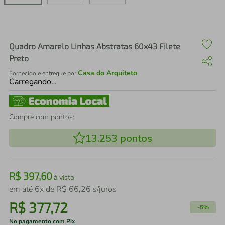
air fryer
4
º
iphone
5
º
Quadro Amarelo Linhas Abstratas 60x43 Filete
Preto
Casa do Arquiteto
Fornecido e entregue por
Carregando…
Compre com pontos:
13.253
pontos
R$
397
,
60
à vista
em até
6
x de
R$
66
,
26
s/juros
R$
377
,
72
-
5%
No pagamento com Pix