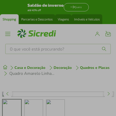
Saldão de inverno
Quero
até 40% off
Shopping
Parcerias e Descontos
Viagens
Imóveis e Veículos
O que você está procurando?
Produtos mais buscados
Casa e Decoração
Decoração
Quadros e Placas
tenis
1
º
Quadro Amarelo Linhas Abstratas 60x43 Filete Preto
cafeteira
2
º
perfume
3
º