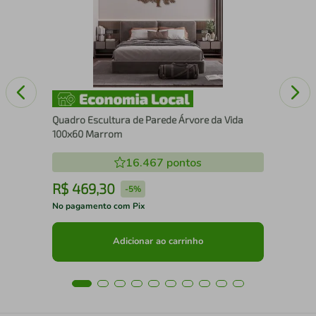
100
Quadro Escultura de Parede Árvore da Vida
100x60 Marrom
16.467
pontos
R$
469
,
30
R
-
5%
No pagamento com Pix
No 
Adicionar ao carrinho