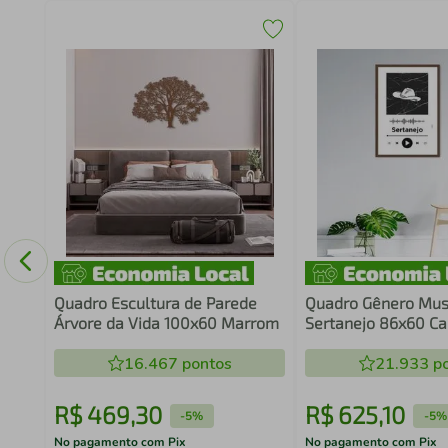
0x43
Quadro Escultura de Parede
Quadro Gênero Mus
Árvore da Vida 100x60 Marrom
Sertanejo 86x60 C
Branco
16.467
pontos
21.933
po
R$
469
,
30
R$
625
,
10
-
5%
-
5%
No pagamento com Pix
No pagamento com Pix