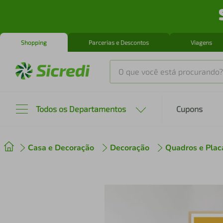
Shopping
Parcerias e Descontos
Viagens
O que você está procurando?
Produtos mais buscados
Todos os Departamentos
Cupons
tenis
1
º
Casa e Decoração
Decoração
Quadros e Plac
cafeteira
2
º
perfume
3
º
air fryer
4
º