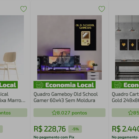
ical
Quadro Gameboy Old School
Quadro Cart
aixa Marrom
Gamer 60x43 Sem Moldura
Gold 248x86
Preto
ntos
8.027
pontos
85
R$
228
,
76
R$
2
.
44
-
5%
No pagamento com Pix
No pagamento 