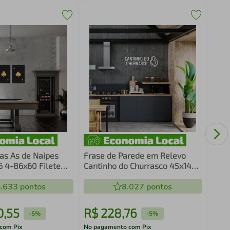
Fras
Chur
as As de Naipes
Frase de Parede em Relevo
 4-86x60 Filete
Cantinho do Churrasco 45x14
Branco
.633
pontos
8.027
pontos
0
,
55
R$
228
,
76
R$
-
5%
-
5%
com Pix
No pagamento com Pix
No pa