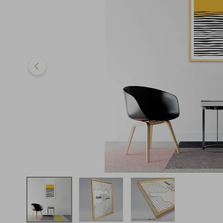
iphone
5
º