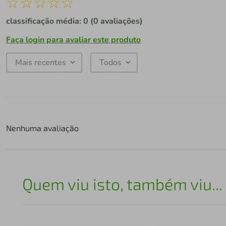
☆
☆
☆
☆
☆
classificação média: 0
(0 avaliações)
Faça login para avaliar este produto
Mais recentes
Todos
Nenhuma avaliação
Quem viu isto, também viu...