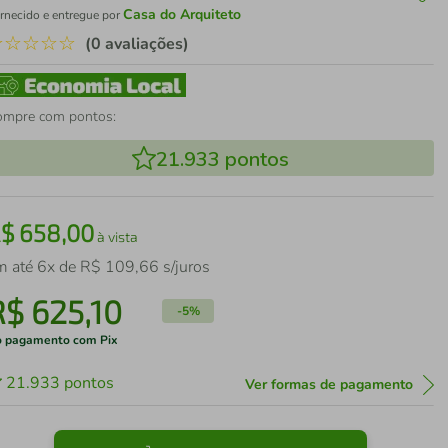
Casa do Arquiteto
rnecido e entregue por
☆
☆
☆
☆
☆
(0 avaliações)
ompre com pontos:
21.933
pontos
R$
658
,
00
à vista
m até
6
x de
R$
109
,
66
s/juros
R$
625
,
10
-
5%
 pagamento com Pix
21.933
pontos
Ver formas de pagamento