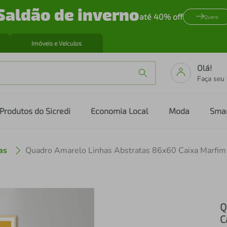
Saldão de inverno
até 40% off
Quero
Imóveis e Veículos
Olá!
Faça seu
Produtos do Sicredi
Economia Local
Moda
Sma
as
Quadro Amarelo Linhas Abstratas 86x60 Caixa Marfim
Q
C