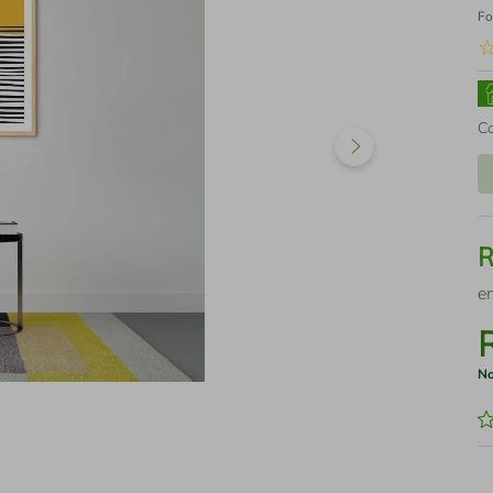
Fo
C
e
No