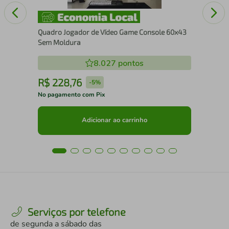
Quadro Jogador de Vídeo Game Console 60x43
Sem Moldura
8.027
pontos
R$
228
,
76
R
-
5%
No pagamento com Pix
No 
Adicionar ao carrinho
Serviços por telefone
de segunda a sábado das