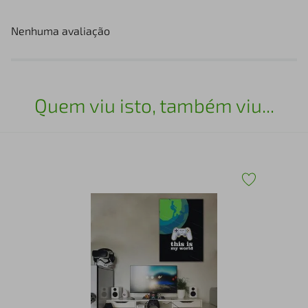
Nenhuma avaliação
Quem viu isto, também viu...
1
Qua
Se