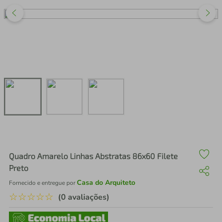
air fryer
4
º
iphone
5
º
Quadro Amarelo Linhas Abstratas 86x60 Filete
Preto
Casa do Arquiteto
Fornecido e entregue por
☆
☆
☆
☆
☆
(0 avaliações)