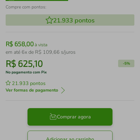
Compre com pontos:
21.933
pontos
R$
658
,
00
à vista
em até
6
x de
R$
109
,
66
s/juros
R$
625
,
10
-
5%
No pagamento com Pix
21.933
pontos
Ver formas de pagamento
Comprar agora
Adicionar ao carrinho