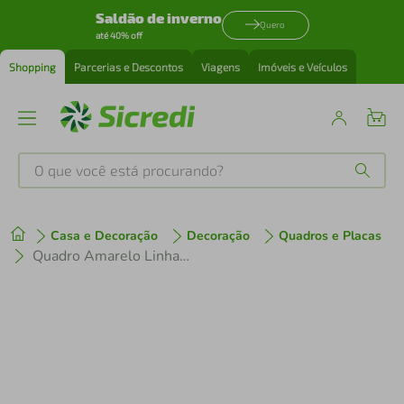
Saldão de inverno
Quero
até 40% off
Shopping
Parcerias e Descontos
Viagens
Imóveis e Veículos
O que você está procurando?
Produtos mais buscados
Casa e Decoração
Decoração
Quadros e Placas
tenis
1
º
Quadro Amarelo Linhas Abstratas 86x60 Filete Preto
cafeteira
2
º
perfume
3
º