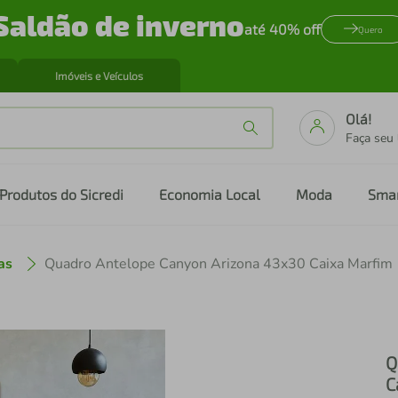
Saldão de inverno
até 40% off
Quero
Imóveis e Veículos
Olá!
Faça seu
Produtos do Sicredi
Economia Local
Moda
Sma
as
Quadro Antelope Canyon Arizona 43x30 Caixa Marfim
Q
C