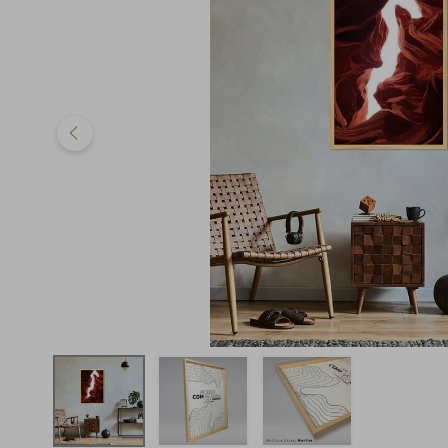
iphone
5
º