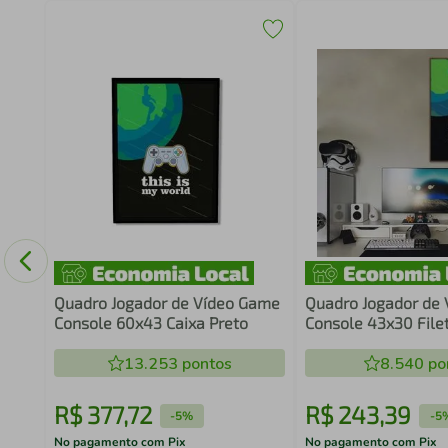
 Mão
Quadro Jogador de Vídeo Game
Quadro Jogador de
Console 60x43 Caixa Preto
Console 43x30 Fil
13.253
pontos
8.540
po
R$
377
,
72
R$
243
,
39
-
5%
-
5
No pagamento com Pix
No pagamento com Pix