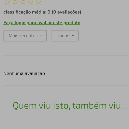
☆
☆
☆
☆
☆
classificação média: 0
(0 avaliações)
Faça login para avaliar este produto
Mais recentes
Todos
Nenhuma avaliação
Quem viu isto, também viu...