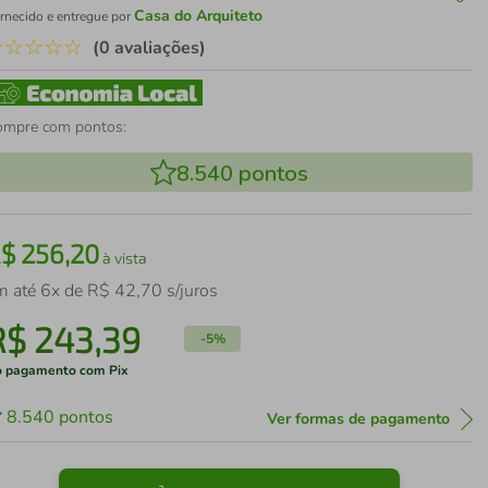
Casa do Arquiteto
rnecido e entregue por
☆
☆
☆
☆
☆
(0 avaliações)
ompre com pontos:
8.540
pontos
R$
256
,
20
à vista
m até
6
x de
R$
42
,
70
s/juros
R$
243
,
39
-
5%
 pagamento com Pix
8.540
pontos
Ver formas de pagamento