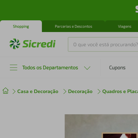
Shopping
Parcerias e Descontos
Viagens
O que você está procurando?
Produtos mais buscados
Todos os Departamentos
Cupons
tenis
1
º
Casa e Decoração
Decoração
Quadros e Plac
cafeteira
2
º
perfume
3
º
air fryer
4
º