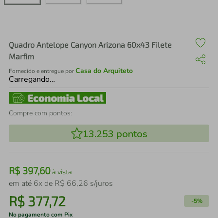
air fryer
4
º
iphone
5
º
Quadro Antelope Canyon Arizona 60x43 Filete
Marfim
Casa do Arquiteto
Fornecido e entregue por
Carregando…
Compre com pontos:
13.253
pontos
R$
397
,
60
à vista
em até
6
x de
R$
66
,
26
s/juros
R$
377
,
72
-
5%
No pagamento com Pix