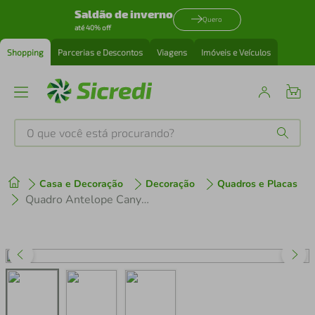
Saldão de inverno
Quero
até 40% off
Shopping
Parcerias e Descontos
Viagens
Imóveis e Veículos
O que você está procurando?
Produtos mais buscados
Casa e Decoração
Decoração
Quadros e Placas
tenis
1
º
Quadro Antelope Canyon Arizona 60x43 Filete Marfim
cafeteira
2
º
perfume
3
º