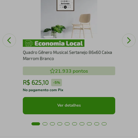
Cai
Quadro Gênero Musical Sertanejo 86x60 Caixa
Marrom Branco
21.933
pontos
R$
625
,
10
R
-
5%
No pagamento com Pix
No 
Ver detalhes