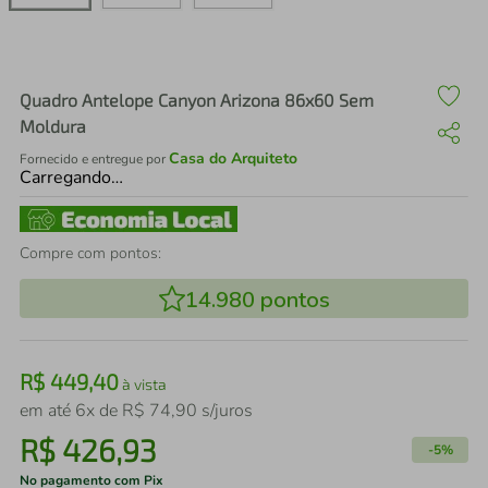
air fryer
4
º
iphone
5
º
Quadro Antelope Canyon Arizona 86x60 Sem
Moldura
Casa do Arquiteto
Fornecido e entregue por
Carregando…
Compre com pontos:
14.980
pontos
R$
449
,
40
à vista
em até
6
x de
R$
74
,
90
s/juros
R$
426
,
93
-
5%
No pagamento com Pix