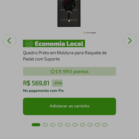
Aus
Quadro Preto em Moldura para Raquete de
Padel com Suporte
19.993
pontos
R$
569
,
81
R
-
25%
No pagamento com Pix
No 
Adicionar ao carrinho