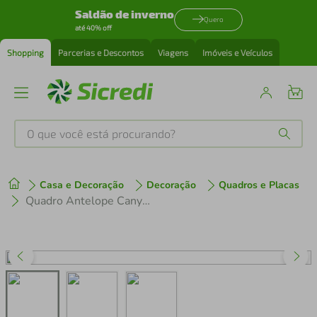
Saldão de inverno
Quero
até 40% off
Shopping
Parcerias e Descontos
Viagens
Imóveis e Veículos
O que você está procurando?
Produtos mais buscados
Casa e Decoração
Decoração
Quadros e Placas
tenis
1
º
Quadro Antelope Canyon Arizona 86x60 Sem Moldura
cafeteira
2
º
perfume
3
º