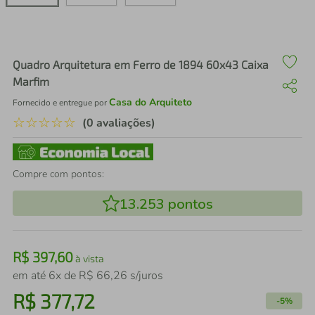
air fryer
4
º
iphone
5
º
Quadro Arquitetura em Ferro de 1894 60x43 Caixa
Marfim
Casa do Arquiteto
Fornecido e entregue por
☆
☆
☆
☆
☆
(0 avaliações)
Compre com pontos:
13.253
pontos
R$
397
,
60
à vista
em até
6
x de
R$
66
,
26
s/juros
R$
377
,
72
-
5%