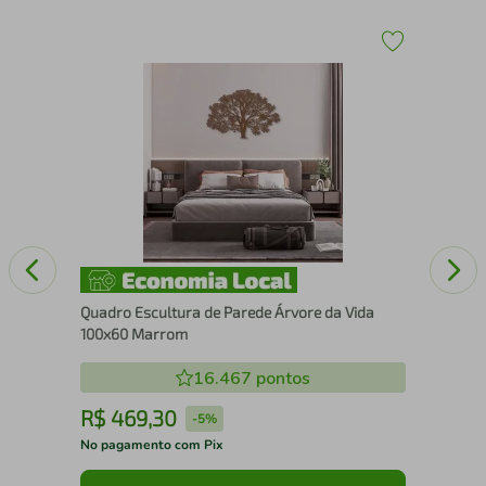
Qua
Se
Quadro Escultura de Parede Árvore da Vida
100x60 Marrom
16.467
pontos
R$
469
,
30
R
-
5%
No pagamento com Pix
No 