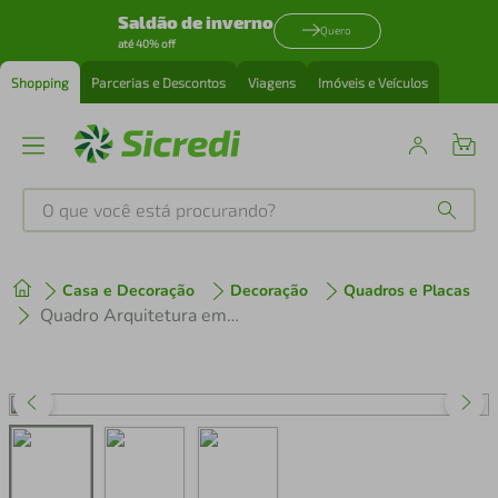
Saldão de inverno
Quero
até 40% off
Shopping
Parcerias e Descontos
Viagens
Imóveis e Veículos
O que você está procurando?
Produtos mais buscados
Casa e Decoração
Decoração
Quadros e Placas
tenis
1
º
Quadro Arquitetura em Ferro de 1894 60x43 Caixa Marfim
cafeteira
2
º
perfume
3
º