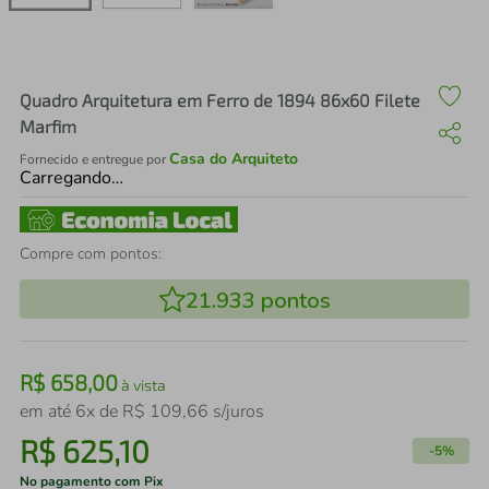
air fryer
4
º
iphone
5
º
Quadro Arquitetura em Ferro de 1894 86x60 Filete
Marfim
Casa do Arquiteto
Fornecido e entregue por
Carregando…
Compre com pontos:
21.933
pontos
R$
658
,
00
à vista
em até
6
x de
R$
109
,
66
s/juros
R$
625
,
10
-
5%
No pagamento com Pix