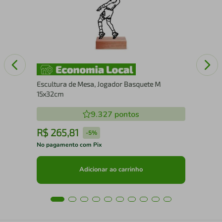
Escultura de Mesa, Jogador Basquete M
15x32cm
9.327
pontos
R$
265
,
81
R
-
5%
No pagamento com Pix
No 
Adicionar ao carrinho