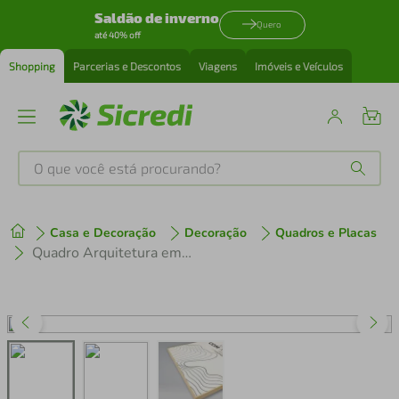
Saldão de inverno
Quero
até 40% off
Shopping
Parcerias e Descontos
Viagens
Imóveis e Veículos
O que você está procurando?
Produtos mais buscados
Casa e Decoração
Decoração
Quadros e Placas
tenis
1
º
Quadro Arquitetura em Ferro de 1894 86x60 Filete Marfim
cafeteira
2
º
perfume
3
º