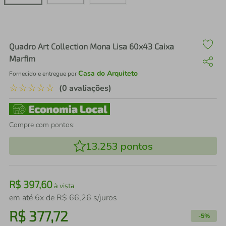
air fryer
4
º
iphone
5
º
Quadro Art Collection Mona Lisa 60x43 Caixa
Marfim
Casa do Arquiteto
Fornecido e entregue por
☆
☆
☆
☆
☆
(0 avaliações)
Compre com pontos:
13.253
pontos
R$
397
,
60
à vista
em até
6
x de
R$
66
,
26
s/juros
R$
377
,
72
-
5%