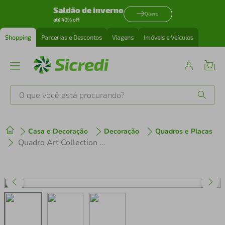
Saldão de inverno
Quero
até 40% off
Shopping
Parcerias e Descontos
Viagens
Imóveis e Veículos
O que você está procurando?
Produtos mais buscados
Casa e Decoração
Decoração
Quadros e Placas
tenis
1
º
Quadro Art Collection Mona Lisa 60x43 Caixa Marfim
cafeteira
2
º
perfume
3
º