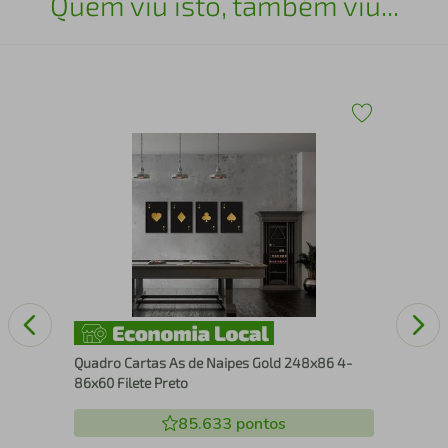
Quem viu isto, também viu...
Fra
Br
Quadro Cartas As de Naipes Gold 248x86 4-
86x60 Filete Preto
85.633
pontos