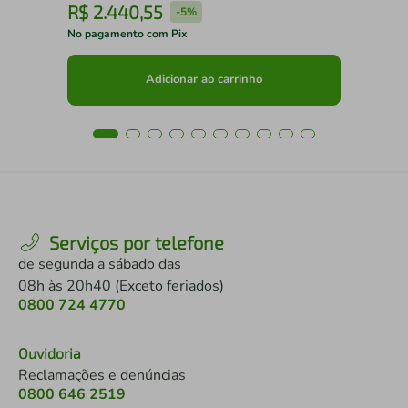
R$
2
.
440
,
55
R
-
5%
No pagamento com Pix
No 
Adicionar ao carrinho
Serviços por telefone
de segunda a sábado das
08h às 20h40 (Exceto feriados)
0800 724 4770
Ouvidoria
Reclamações e denúncias
0800 646 2519