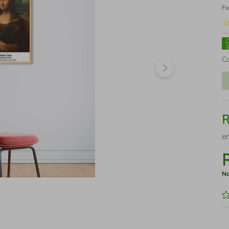
Fo
C
e
No