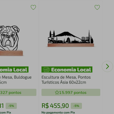
Escu
Míst
e Mesa, Buldogue
Escultura de Mesa, Pontos
25cm
Turísticos Ásia 60x22cm
.327
pontos
15.997
pontos
81
R$
455
,
90
R$
-
5%
-
5%
com Pix
No pagamento com Pix
No pa