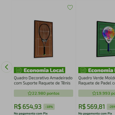
Game
om
Quadro Decorativo Amadeirado
Quadro Verde Mold
com Suporte Raquete de Tênis
Raquete de Padel 
22.980
pontos
19.993
po
R$
654
,
93
R$
569
,
81
-
18%
-
25
No pagamento com Pix
No pagamento com Pix