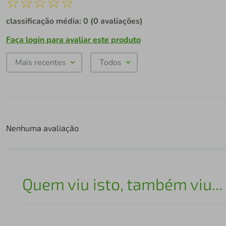
☆
☆
☆
☆
☆
classificação média: 0
(0 avaliações)
Faça login para avaliar este produto
Mais recentes
Todos
Nenhuma avaliação
Quem viu isto, também viu...