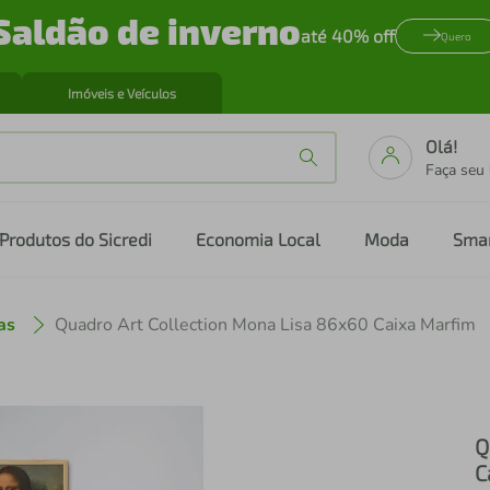
Saldão de inverno
até 40% off
Quero
Imóveis e Veículos
Olá!
Faça seu
Produtos do Sicredi
Economia Local
Moda
Sma
as
Quadro Art Collection Mona Lisa 86x60 Caixa Marfim
Q
C