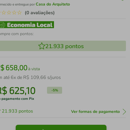
Casa do Arquiteto
rnecido e entregue por
☆
☆
☆
☆
☆
(0 avaliações)
ompre com pontos:
21.933
pontos
R$
658
,
00
à vista
m até
6
x de
R$
109
,
66
s/juros
R$
625
,
10
-
5%
 pagamento com Pix
21.933
pontos
Ver formas de pagamento