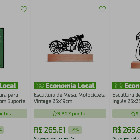
ura para
Escultura de Mesa, Motocicleta
Escultura d
com Suporte
Vintage 25x19cm
Inglês 25x
ntos
9.327
pontos
9
R$
265
,
81
R$
265
,
%
-
5%
No pagamento com Pix
No pagamento 