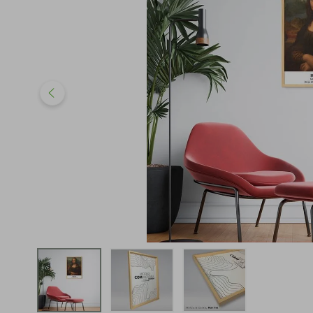
iphone
5
º