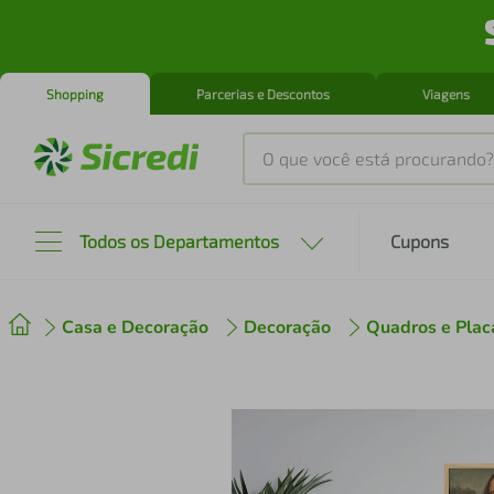
Shopping
Parcerias e Descontos
Viagens
O que você está procurando?
Produtos mais buscados
Todos os Departamentos
Cupons
tenis
1
º
Casa e Decoração
Decoração
Quadros e Plac
cafeteira
2
º
perfume
3
º
air fryer
4
º