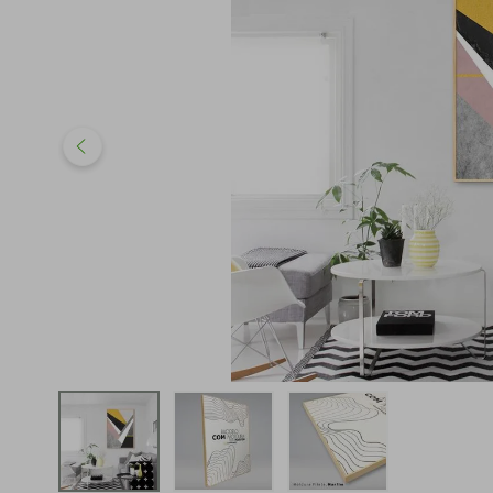
iphone
5
º