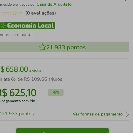
Casa do Arquiteto
rnecido e entregue por
☆
☆
☆
☆
☆
(0 avaliações)
ompre com pontos:
21.933
pontos
R$
658
,
00
à vista
m até
6
x de
R$
109
,
66
s/juros
R$
625
,
10
-
5%
 pagamento com Pix
21.933
pontos
Ver formas de pagamento