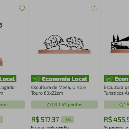
 Jogador
Escultura de Mesa, Urso e
Escultura d
cm
Touro 60x22cm
Turísticos 
ntos
18.153
pontos
15
R$
517
,
37
R$
455
,
%
-
5%
No pagamento com Pix
No pagamento 