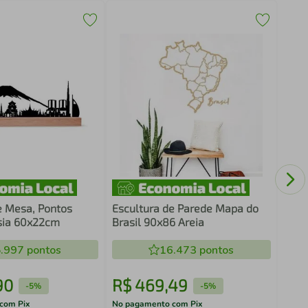
Fras
Cant
Pret
e Mesa, Pontos
Escultura de Parede Mapa do
Ásia 60x22cm
Brasil 90x86 Areia
.997
pontos
16.473
pontos
90
R$
469
,
49
R$
-
5%
-
5%
com Pix
No pagamento com Pix
No pa