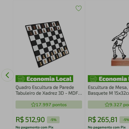
Game
co
Quadro Escultura de Parede
Escultura de Mesa,
Tabuleiro de Xadrez 3D - MDF
Basquete M 15x32
6mm
17.997
pontos
9.327
po
R$
512
,
90
R$
265
,
81
-
5%
-
5
No pagamento com Pix
No pagamento com Pix