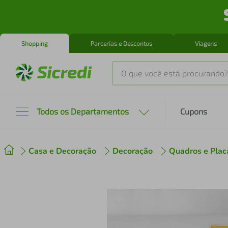
Shopping
Parcerias e Descontos
Viagens
O que você está procurando?
Produtos mais buscados
Todos os Departamentos
Cupons
tenis
1
º
Casa e Decoração
Decoração
Quadros e Plac
cafeteira
2
º
perfume
3
º
air fryer
4
º