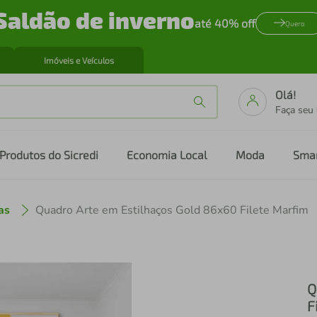
Saldão de inverno
até 40% off
Quero
Imóveis e Veículos
Olá!
Faça seu
Produtos do Sicredi
Economia Local
Moda
Sma
as
Quadro Arte em Estilhaços Gold 86x60 Filete Marfim
Q
F