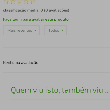
☆
☆
☆
☆
☆
classificação média: 0
(0 avaliações)
Faça login para avaliar este produto
Mais recentes
Todos
Nenhuma avaliação
Quem viu isto, também viu...