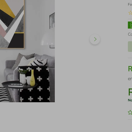
Fo
C
e
No