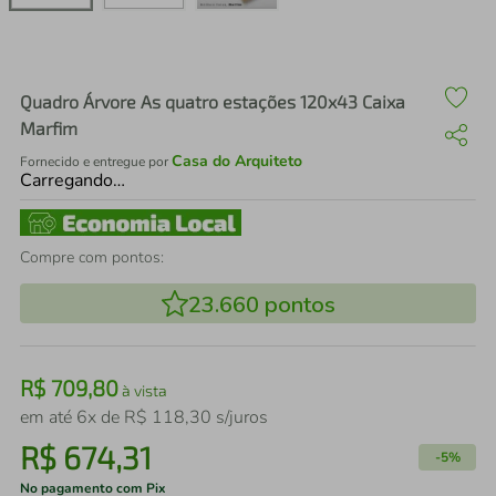
air fryer
4
º
iphone
5
º
Quadro Árvore As quatro estações 120x43 Caixa
Marfim
Casa do Arquiteto
Fornecido e entregue por
Carregando…
Compre com pontos:
23.660
pontos
R$
709
,
80
à vista
em até
6
x de
R$
118
,
30
s/juros
R$
674
,
31
-
5%
No pagamento com Pix