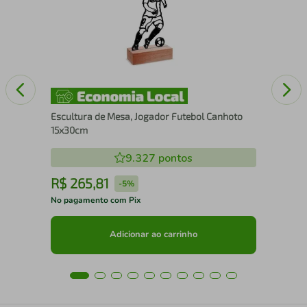
25
Escultura de Mesa, Jogador Futebol Canhoto
15x30cm
9.327
pontos
R$
265
,
81
R
-
5%
No pagamento com Pix
No 
Adicionar ao carrinho