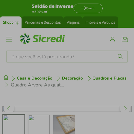
Saldão de inverno
Quero
até 40% off
Shopping
Parcerias e Descontos
Viagens
Imóveis e Veículos
O que você está procurando?
Produtos mais buscados
Casa e Decoração
Decoração
Quadros e Placas
tenis
1
º
Quadro Árvore As quatro estações 120x43 Caixa Marfim
cafeteira
2
º
perfume
3
º