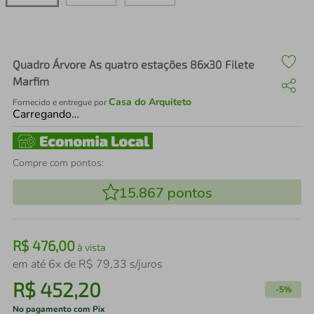
air fryer
4
º
iphone
5
º
Quadro Árvore As quatro estações 86x30 Filete
Marfim
Casa do Arquiteto
Fornecido e entregue por
Carregando…
Compre com pontos:
15.867
pontos
R$
476
,
00
à vista
em até
6
x de
R$
79
,
33
s/juros
R$
452
,
20
-
5%
No pagamento com Pix