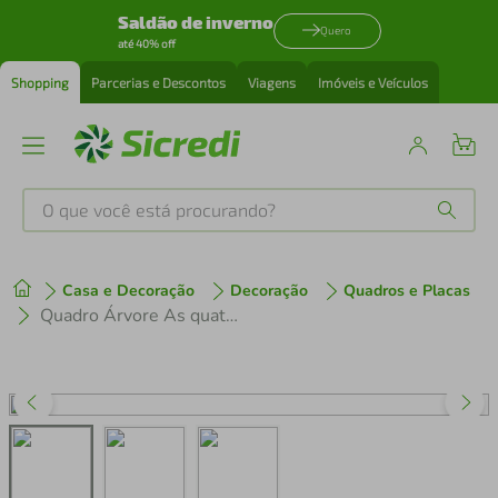
Saldão de inverno
Quero
até 40% off
Shopping
Parcerias e Descontos
Viagens
Imóveis e Veículos
O que você está procurando?
Produtos mais buscados
Casa e Decoração
Decoração
Quadros e Placas
tenis
1
º
Quadro Árvore As quatro estações 86x30 Filete Marfim
cafeteira
2
º
perfume
3
º