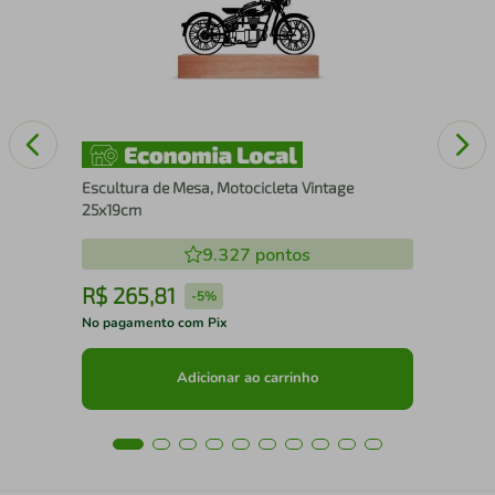
100
Escultura de Mesa, Motocicleta Vintage
25x19cm
9.327
pontos
R$
265
,
81
R
-
5%
No pagamento com Pix
No 
Adicionar ao carrinho