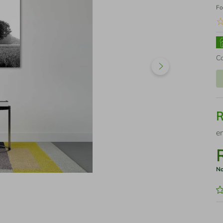
Fo
C
e
No