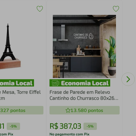
Fras
Chur
 Mesa, Torre Eiffel
Frase de Parede em Relevo
cm
Cantinho do Churrasco 80x26
Branco
.327
pontos
13.580
pontos
81
R$
387
,
03
R$
-
5%
-
5%
com Pix
No pagamento com Pix
No pa