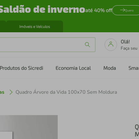
Saldão de inverno
até 40% off
Quero
Imóveis e Veículos
Olá!
Faça seu
Produtos do Sicredi
Economia Local
Moda
Sma
as
Quadro Árvore da Vida 100x70 Sem Moldura
Q
M