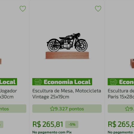
 Jogador
Escultura de Mesa, Motocicleta
Escultura de
5x30cm
Vintage 25x19cm
Paris 15x28
ntos
9.327
pontos
9
R$
265
,
81
R$
265
,
%
-
5%
No pagamento com Pix
No pagamento 