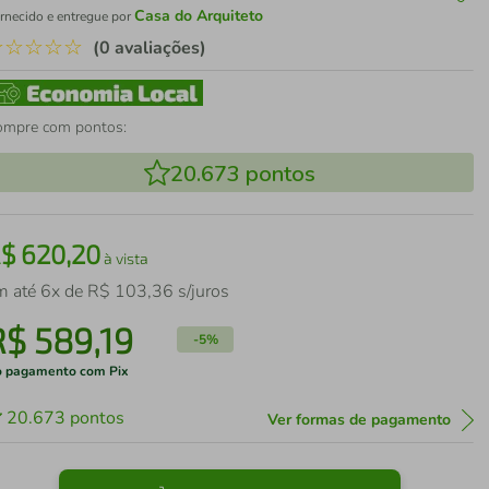
Casa do Arquiteto
rnecido e entregue por
☆
☆
☆
☆
☆
(0 avaliações)
ompre com pontos:
20.673
pontos
R$
620
,
20
à vista
m até
6
x de
R$
103
,
36
s/juros
R$
589
,
19
-
5%
 pagamento com Pix
20.673
pontos
Ver formas de pagamento