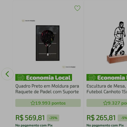
o
60
Quadro Preto em Moldura para
Escultura de Mesa,
Raquete de Padel com Suporte
Futebol Canhoto 1
19.993
pontos
9.327
po
R$
569
,
81
R$
265
,
81
-
25%
-
5
No pagamento com Pix
No pagamento com Pix