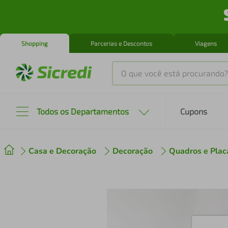
Shopping
Parcerias e Descontos
Viagens
O que você está procurando?
Produtos mais buscados
Todos os Departamentos
Cupons
tenis
1
º
Casa e Decoração
Decoração
Quadros e Plac
cafeteira
2
º
perfume
3
º
air fryer
4
º