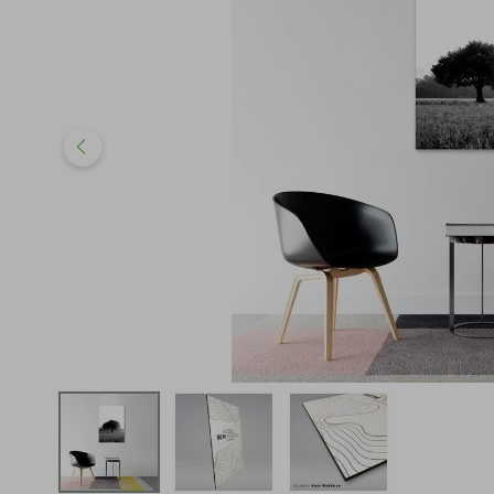
iphone
5
º