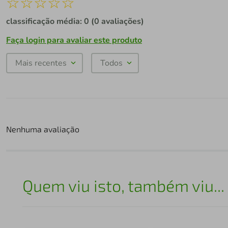
☆
☆
☆
☆
☆
classificação média: 0
(0 avaliações)
Faça login para avaliar este produto
Mais recentes
Todos
Nenhuma avaliação
Quem viu isto, também viu...