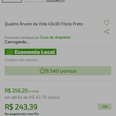
air fryer
4
º
iphone
5
º
Quadro Árvore da Vida 43x30 Filete Preto
Casa do Arquiteto
Fornecido e entregue por
Carregando…
Compre com pontos:
8.540
pontos
R$
256
,
20
à vista
em até
6
x de
R$
42
,
70
s/juros
R$
243
,
39
-
5%
No pagamento com Pix