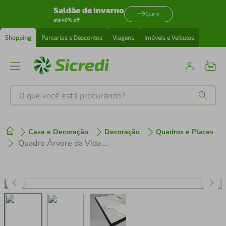
Saldão de inverno
Quero
até 40% off
Shopping
Parcerias e Descontos
Viagens
Imóveis e Veículos
O que você está procurando?
Produtos mais buscados
Casa e Decoração
Decoração
Quadros e Placas
tenis
1
º
Quadro Árvore da Vida 43x30 Filete Preto
cafeteira
2
º
perfume
3
º