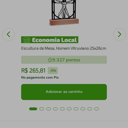
ura
100
Escultura de Mesa, Homem Vitruviano 25x26cm
9.327
pontos
R$
265
,
81
R
-
5%
No pagamento com Pix
No 
Adicionar ao carrinho