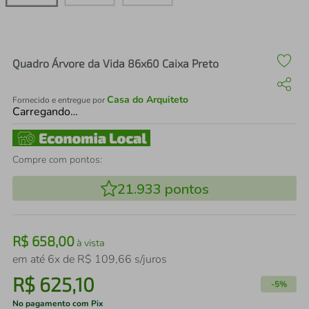
air fryer
4
º
iphone
5
º
Quadro Árvore da Vida 86x60 Caixa Preto
Casa do Arquiteto
Fornecido e entregue por
Carregando…
Compre com pontos:
21.933
pontos
R$
658
,
00
à vista
em até
6
x de
R$
109
,
66
s/juros
R$
625
,
10
-
5%
No pagamento com Pix