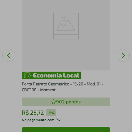
25
Porta Retrato Geometrico - 15x20 - Mod. 01 -
CB0208 - Moment
902
pontos
R$
25
,
72
R
-
5%
No pagamento com Pix
No 