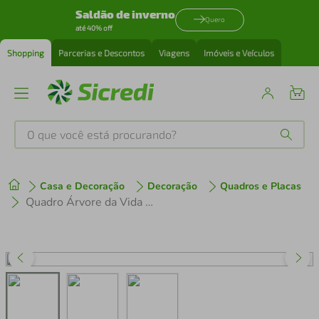
Saldão de inverno
Quero
até 40% off
Shopping
Parcerias e Descontos
Viagens
Imóveis e Veículos
O que você está procurando?
Produtos mais buscados
Casa e Decoração
Decoração
Quadros e Placas
tenis
1
º
Quadro Árvore da Vida 86x60 Caixa Preto
cafeteira
2
º
perfume
3
º