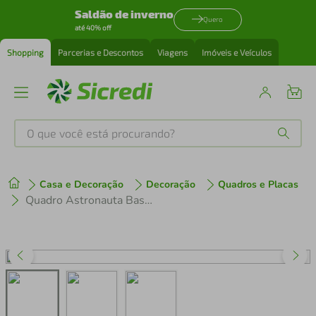
Saldão de inverno
Quero
até 40% off
Shopping
Parcerias e Descontos
Viagens
Imóveis e Veículos
O que você está procurando?
Produtos mais buscados
Casa e Decoração
Decoração
Quadros e Placas
tenis
1
º
Quadro Astronauta Baseball 86x60 Caixa Preto
cafeteira
2
º
perfume
3
º