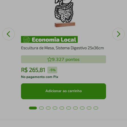
Escultura de Mesa, Sistema Digestivo 25x36cm
9.327
pontos
R$
265
,
81
R
-
5%
No pagamento com Pix
No 
Adicionar ao carrinho