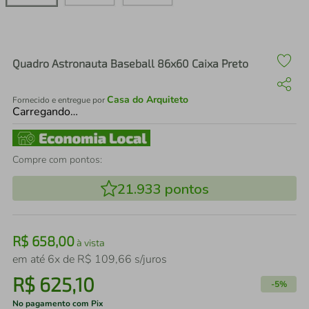
air fryer
4
º
iphone
5
º
Quadro Astronauta Baseball 86x60 Caixa Preto
Casa do Arquiteto
Fornecido e entregue por
Carregando…
Compre com pontos:
21.933
pontos
R$
658
,
00
à vista
em até
6
x de
R$
109
,
66
s/juros
R$
625
,
10
-
5%
No pagamento com Pix