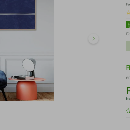
Fo
C
e
No