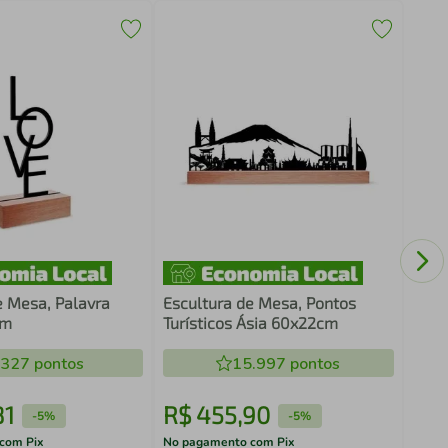
Quad
Abst
Bran
e Mesa, Palavra
Escultura de Mesa, Pontos
cm
Turísticos Ásia 60x22cm
.327
pontos
15.997
pontos
81
R$
455
,
90
R$
-
5%
-
5%
com Pix
No pagamento com Pix
No pa