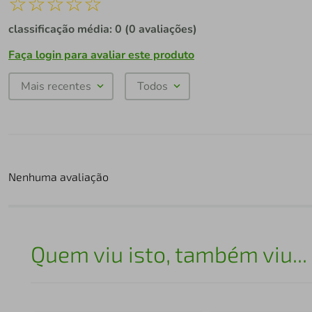
☆
☆
☆
☆
☆
classificação média: 0
(0 avaliações)
Faça login para avaliar este produto
Mais recentes
Todos
Nenhuma avaliação
Quem viu isto, também viu...