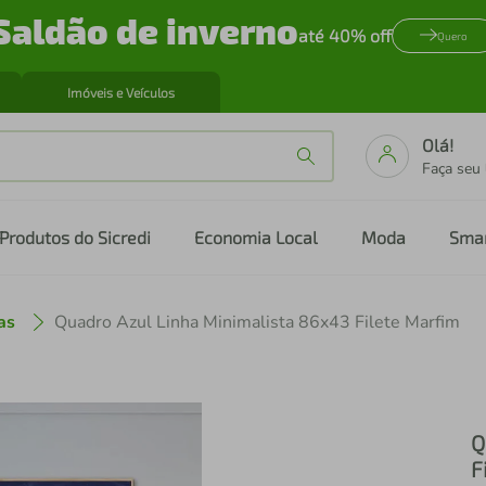
Saldão de inverno
até 40% off
Quero
Imóveis e Veículos
Olá!
Faça seu
Produtos do Sicredi
Economia Local
Moda
Sma
as
Quadro Azul Linha Minimalista 86x43 Filete Marfim
Q
F