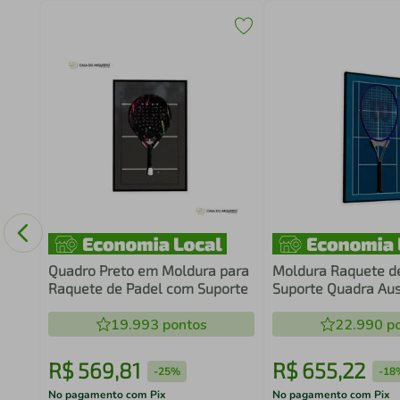
o
60
Quadro Preto em Moldura para
Moldura Raquete d
Raquete de Padel com Suporte
Suporte Quadra Aus
Open
19.993
pontos
22.990
po
R$
569
,
81
R$
655
,
22
-
25%
-
18
No pagamento com Pix
No pagamento com Pix