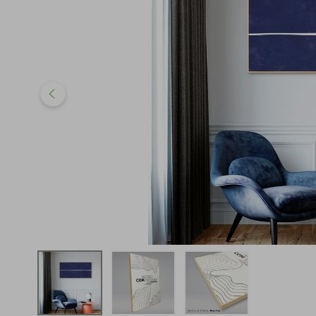
iphone
5
º