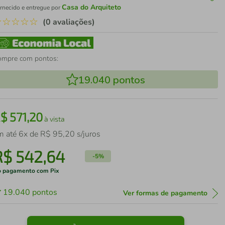
Casa do Arquiteto
rnecido e entregue por
☆
☆
☆
☆
☆
(0 avaliações)
ompre com pontos:
19.040
pontos
R$
571
,
20
à vista
m até
6
x de
R$
95
,
20
s/juros
R$
542
,
64
-
5%
 pagamento com Pix
19.040
pontos
Ver formas de pagamento