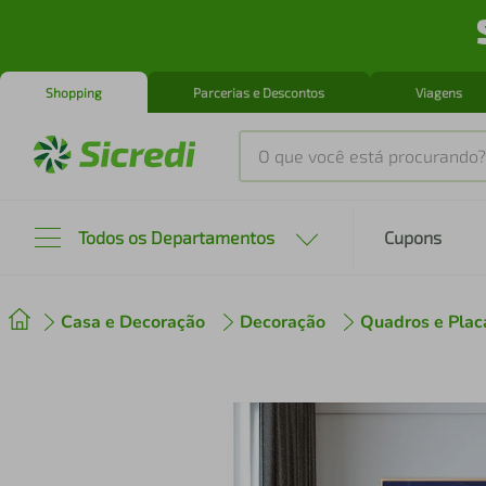
Shopping
Parcerias e Descontos
Viagens
O que você está procurando?
Produtos mais buscados
Todos os Departamentos
Cupons
tenis
1
º
Casa e Decoração
Decoração
Quadros e Plac
cafeteira
2
º
perfume
3
º
air fryer
4
º