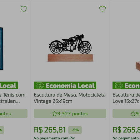
e Tênis com
Escultura de Mesa, Motocicleta
Escultura d
tralian
Vintage 25x19cm
Love 15x27
ntos
9.327
pontos
9
R$
265
,
81
R$
265
,
%
-
5%
No pagamento com Pix
No pagamento 