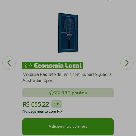
43
Qua
Xa
Moldura Raquete de Tênis com Suporte Quadra
Australian Open
22.990
pontos
R$
655
,
22
R
-
18%
No pagamento com Pix
No 
Adicionar ao carrinho