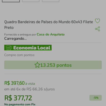
air fryer
4
º
iphone
5
º
Quadro Bandeiras de Países do Mundo 60x43 Filete
Preto
Casa do Arquiteto
Fornecido e entregue por
Carregando…
Compre com pontos:
13.253
pontos
R$
397
,
60
à vista
em até
6
x de
R$
66
,
26
s/juros
R$
377
,
72
-
5%
No pagamento com Pix