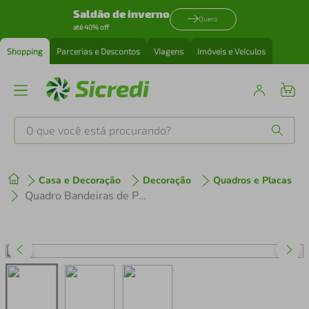
Saldão de inverno
Quero
até 40% off
Shopping
Parcerias e Descontos
Viagens
Imóveis e Veículos
O que você está procurando?
Produtos mais buscados
Casa e Decoração
Decoração
Quadros e Placas
tenis
1
º
Quadro Bandeiras de Países do Mundo 60x43 Filete Preto
cafeteira
2
º
perfume
3
º