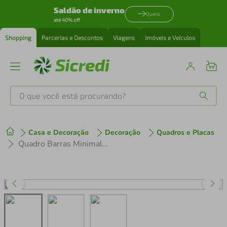
Saldão de inverno
Quero
até 40% off
Shopping
Parcerias e Descontos
Viagens
Imóveis e Veículos
O que você está procurando?
Produtos mais buscados
Casa e Decoração
Decoração
Quadros e Placas
tenis
1
º
Quadro Barras Minimalistas 86x60 Filete Marfim
cafeteira
2
º
perfume
3
º