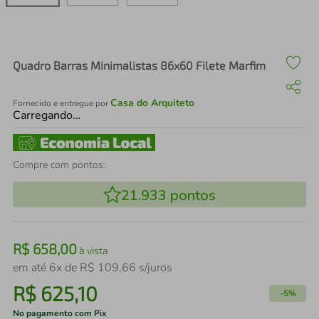
air fryer
4
º
iphone
5
º
Quadro Barras Minimalistas 86x60 Filete Marfim
Casa do Arquiteto
Fornecido e entregue por
Carregando…
Compre com pontos:
21.933
pontos
R$
658
,
00
à vista
em até
6
x de
R$
109
,
66
s/juros
R$
625
,
10
-
5%
No pagamento com Pix