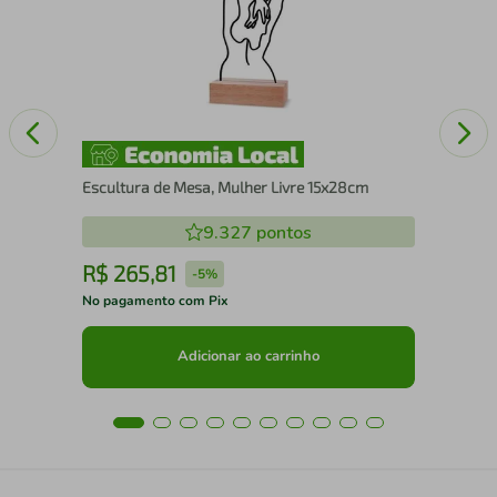
Escultura de Mesa, Mulher Livre 15x28cm
9.327
pontos
R$
265
,
81
R
-
5%
No pagamento com Pix
No 
Adicionar ao carrinho