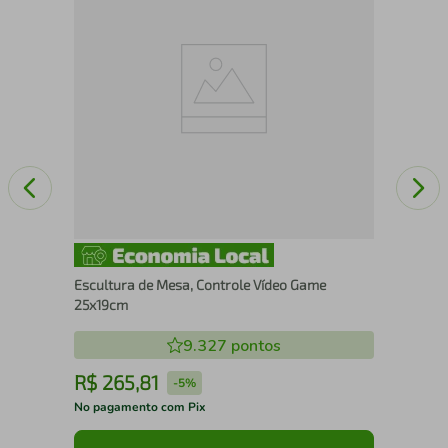
nco
Escultura de Mesa, Controle Vídeo Game
25x19cm
9.327
pontos
R$
265
,
81
R
-
5%
No pagamento com Pix
No 