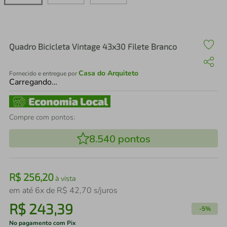
air fryer
4
º
iphone
5
º
Quadro Bicicleta Vintage 43x30 Filete Branco
Casa do Arquiteto
Fornecido e entregue por
Carregando…
Compre com pontos:
8.540
pontos
R$
256
,
20
à vista
em até
6
x de
R$
42
,
70
s/juros
R$
243
,
39
-
5%
No pagamento com Pix