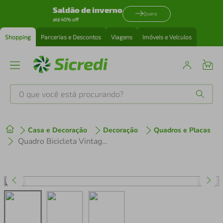
Saldão de inverno
Quero
até 40% off
Shopping
Parcerias e Descontos
Viagens
Imóveis e Veículos
O que você está procurando?
Produtos mais buscados
Casa e Decoração
Decoração
Quadros e Placas
tenis
1
º
Quadro Bicicleta Vintage 43x30 Filete Branco
cafeteira
2
º
perfume
3
º