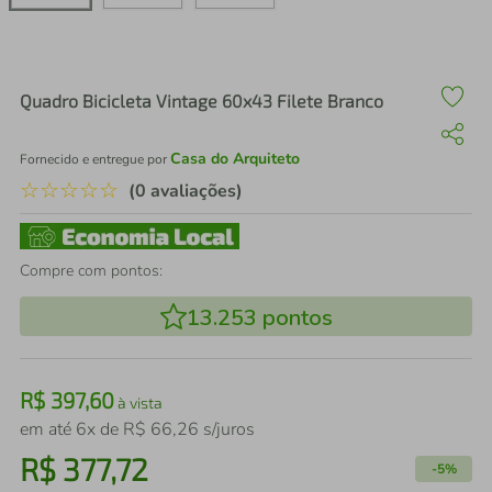
air fryer
4
º
iphone
5
º
Quadro Bicicleta Vintage 60x43 Filete Branco
Casa do Arquiteto
Fornecido e entregue por
☆
☆
☆
☆
☆
(0 avaliações)
Compre com pontos:
13.253
pontos
R$
397
,
60
à vista
em até
6
x de
R$
66
,
26
s/juros
R$
377
,
72
-
5%