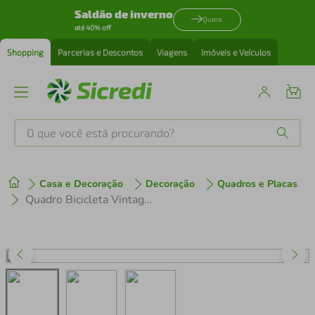
Saldão de inverno
Quero
até 40% off
Shopping
Parcerias e Descontos
Viagens
Imóveis e Veículos
O que você está procurando?
Produtos mais buscados
Casa e Decoração
Decoração
Quadros e Placas
tenis
1
º
Quadro Bicicleta Vintage 60x43 Filete Branco
cafeteira
2
º
perfume
3
º