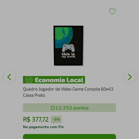
1
Qua
Se
Quadro Jogador de Vídeo Game Console 60x43
Caixa Preto
13.253
pontos
R$
377
,
72
R
-
5%
No pagamento com Pix
No 