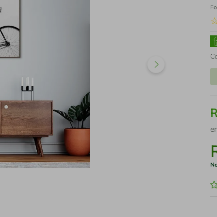
Fo
C
e
No