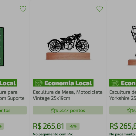
ura para
Escultura de Mesa, Motocicleta
Escultura d
com Suporte
Vintage 25x19cm
Yorkshire 
ntos
9.327
pontos
9
R$
265
,
81
R$
265
,
%
-
5%
No pagamento com Pix
No pagamento 