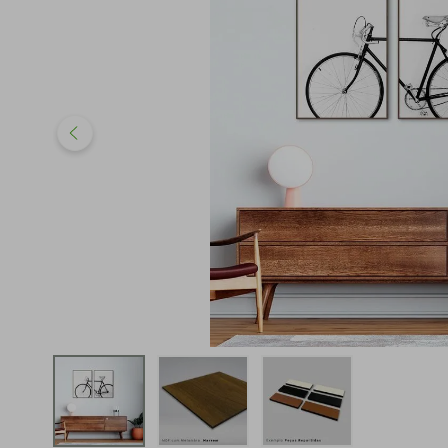
iphone
5
º