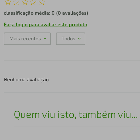
☆
☆
☆
☆
☆
classificação média: 0
(0 avaliações)
Faça login para avaliar este produto
Mais recentes
Todos
Nenhuma avaliação
Quem viu isto, também viu...