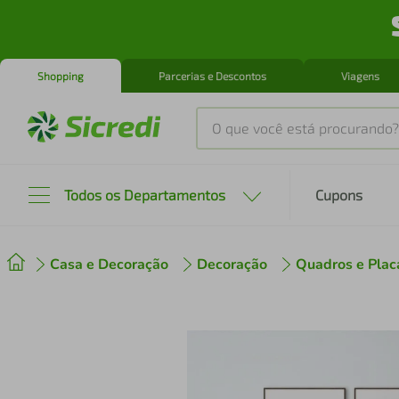
Shopping
Parcerias e Descontos
Viagens
O que você está procurando?
Produtos mais buscados
Todos os Departamentos
Cupons
tenis
1
º
Casa e Decoração
Decoração
Quadros e Plac
cafeteira
2
º
perfume
3
º
air fryer
4
º