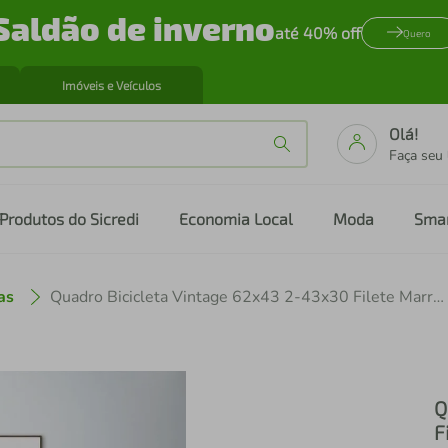
Saldão de inverno
até 40% off
Quero
Imóveis e Veículos
Olá!
Faça seu
Produtos do Sicredi
Economia Local
Moda
Sma
as
Quadro Bicicleta Vintage 62x43 2-43x30 Filete Marrom
Q
F