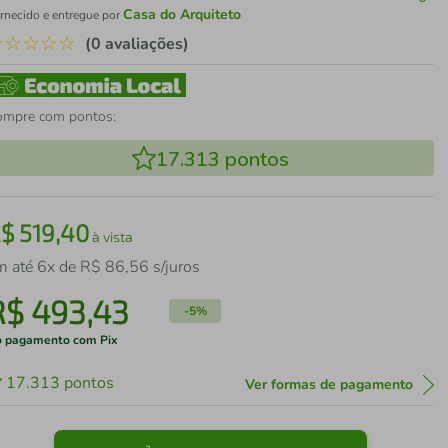
Casa do Arquiteto
rnecido e entregue por
☆
☆
☆
☆
☆
(0 avaliações)
ompre com pontos:
17.313
pontos
R$
519
,
40
à vista
m até
6
x de
R$
86
,
56
s/juros
R$
493
,
43
-
5%
 pagamento com Pix
17.313
pontos
Ver formas de pagamento