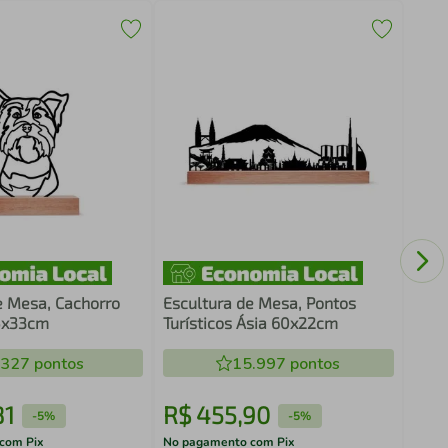
Escu
Míst
e Mesa, Cachorro
Escultura de Mesa, Pontos
25x33cm
Turísticos Ásia 60x22cm
.327
pontos
15.997
pontos
81
R$
455
,
90
R$
-
5%
-
5%
com Pix
No pagamento com Pix
No pa