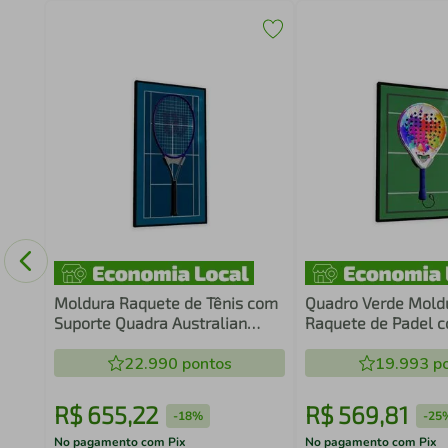
Olho
Moldura Raquete de Tênis com
Quadro Verde Mold
Suporte Quadra Australian
Raquete de Padel 
Open
22.990
pontos
19.993
po
R$
655
,
22
R$
569
,
81
-
18%
-
25
No pagamento com Pix
No pagamento com Pix