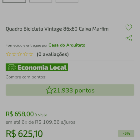
air fryer
4
º
iphone
5
º
Quadro Bicicleta Vintage 86x60 Caixa Marfim
Casa do Arquiteto
Fornecido e entregue por
☆
☆
☆
☆
☆
(0 avaliações)
Compre com pontos:
21.933
pontos
R$
658
,
00
à vista
em até
6
x de
R$
109
,
66
s/juros
R$
625
,
10
-
5%