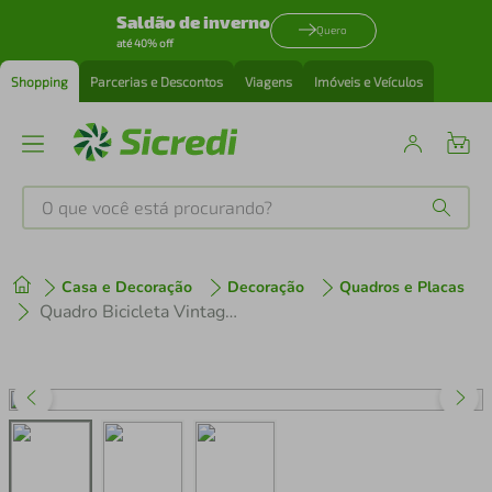
Saldão de inverno
Quero
até 40% off
Shopping
Parcerias e Descontos
Viagens
Imóveis e Veículos
O que você está procurando?
Produtos mais buscados
Casa e Decoração
Decoração
Quadros e Placas
tenis
1
º
Quadro Bicicleta Vintage 86x60 Caixa Marfim
cafeteira
2
º
perfume
3
º