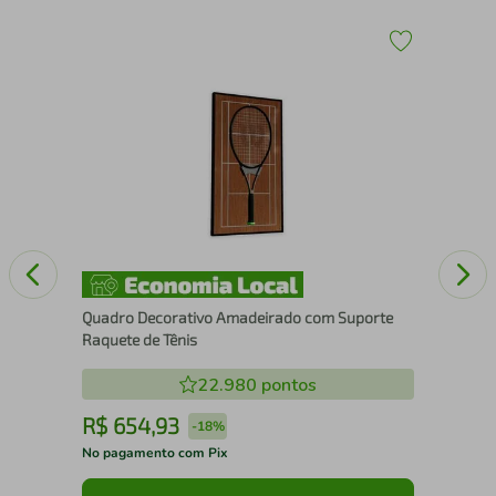
43
Esc
25
Quadro Decorativo Amadeirado com Suporte
Raquete de Tênis
22.980
pontos
R$
654
,
93
R
-
18%
No pagamento com Pix
No 