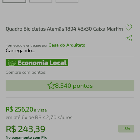
air fryer
4
º
iphone
5
º
Quadro Bicicletas Alemãs 1894 43x30 Caixa Marfim
Casa do Arquiteto
Fornecido e entregue por
Carregando…
Compre com pontos:
8.540
pontos
R$
256
,
20
à vista
em até
6
x de
R$
42
,
70
s/juros
R$
243
,
39
-
5%
No pagamento com Pix