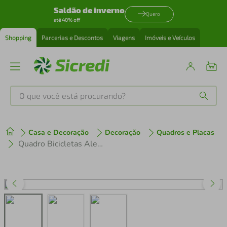
Saldão de inverno
Quero
até 40% off
Shopping
Parcerias e Descontos
Viagens
Imóveis e Veículos
O que você está procurando?
Produtos mais buscados
Casa e Decoração
Decoração
Quadros e Placas
tenis
1
º
Quadro Bicicletas Alemãs 1894 43x30 Caixa Marfim
cafeteira
2
º
perfume
3
º