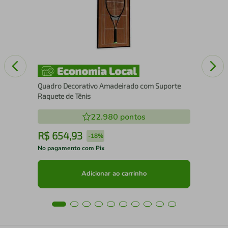
15
Quadro Decorativo Amadeirado com Suporte
Raquete de Tênis
22.980
pontos
R$
654
,
93
R
-
18%
No pagamento com Pix
No 
Adicionar ao carrinho