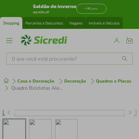
Saldão de inverno
Quero
até 40% off
Shopping
Parcerias e Descontos
Viagens
Imóveis e Veículos
O que você está procurando?
Produtos mais buscados
Casa e Decoração
Decoração
Quadros e Placas
tenis
1
º
Quadro Bicicletas Alemãs 1894 43x30 Filete Marfim
cafeteira
2
º
perfume
3
º