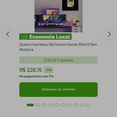
Se
Quadro Gameboy Old School Gamer 60x43 Sem
Moldura
8.027
pontos
R$
228
,
76
R
-
5%
No pagamento com Pix
No 
Adicionar ao carrinho