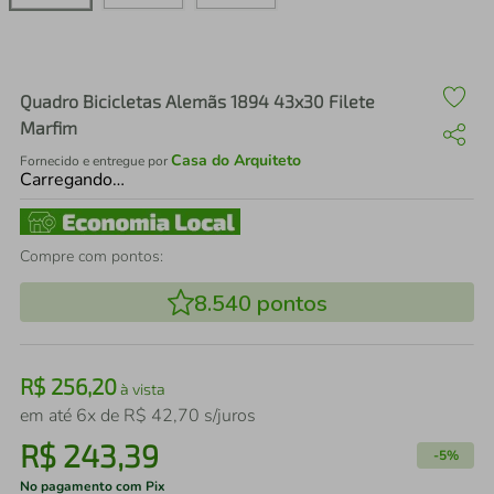
air fryer
4
º
iphone
5
º
Quadro Bicicletas Alemãs 1894 43x30 Filete
Marfim
Casa do Arquiteto
Fornecido e entregue por
Carregando…
Compre com pontos:
8.540
pontos
R$
256
,
20
à vista
em até
6
x de
R$
42
,
70
s/juros
R$
243
,
39
-
5%
No pagamento com Pix