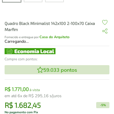
air fryer
4
º
iphone
5
º
Quadro Black Minimalist 142x100 2-100x70 Caixa
Marfim
Casa do Arquiteto
Fornecido e entregue por
Carregando…
Compre com pontos:
59.033
pontos
R$
1
.
771
,
00
à vista
em até
6
x de
R$
295
,
16
s/juros
R$
1
.
682
,
45
-
5%
No pagamento com Pix