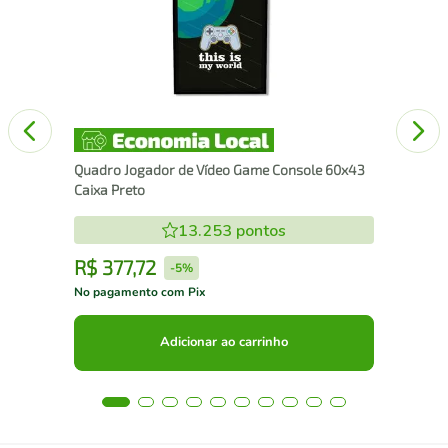
Chu
Quadro Jogador de Vídeo Game Console 60x43
Caixa Preto
13.253
pontos
R$
377
,
72
R
-
5%
No pagamento com Pix
No 
Adicionar ao carrinho