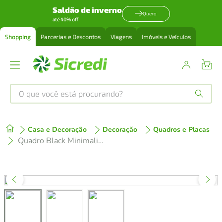
Saldão de inverno
Quero
até 40% off
Shopping
Parcerias e Descontos
Viagens
Imóveis e Veículos
O que você está procurando?
Produtos mais buscados
Casa e Decoração
Decoração
Quadros e Placas
tenis
1
º
Quadro Black Minimalist 142x100 2-100x70 Caixa Marfim
cafeteira
2
º
perfume
3
º