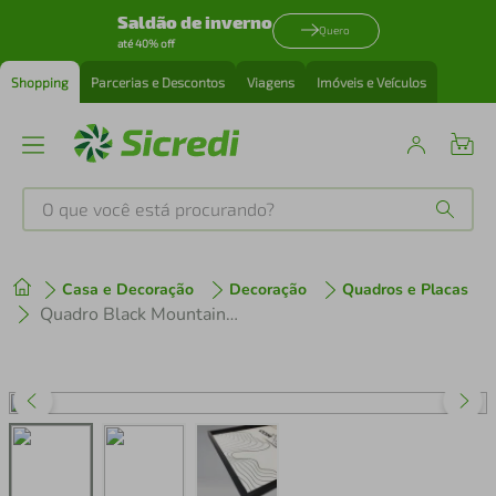
Saldão de inverno
Quero
até 40% off
Shopping
Parcerias e Descontos
Viagens
Imóveis e Veículos
O que você está procurando?
Produtos mais buscados
Casa e Decoração
Decoração
Quadros e Placas
tenis
1
º
Quadro Black Mountain 60x43 Caixa Preto
cafeteira
2
º
perfume
3
º