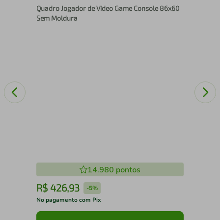
Quadro Jogador de Vídeo Game Console 86x60
100
Sem Moldura
14.980
pontos
R$
426
,
93
R
-
5%
No pagamento com Pix
No 