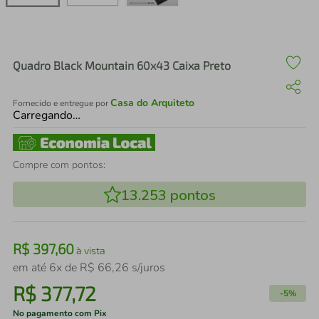
air fryer
4
º
iphone
5
º
Quadro Black Mountain 60x43 Caixa Preto
Casa do Arquiteto
Fornecido e entregue por
Carregando…
Compre com pontos:
13.253
pontos
R$
397
,
60
à vista
em até
6
x de
R$
66
,
26
s/juros
R$
377
,
72
-
5%
No pagamento com Pix