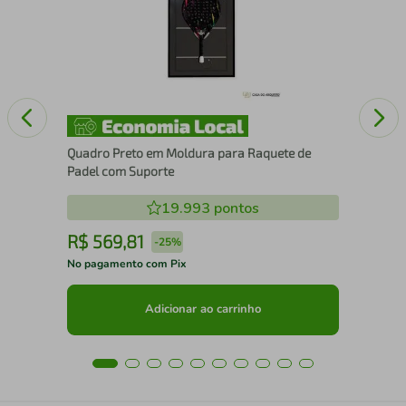
25
Quadro Preto em Moldura para Raquete de
Padel com Suporte
19.993
pontos
R$
569
,
81
R
-
25%
No pagamento com Pix
No 
Adicionar ao carrinho