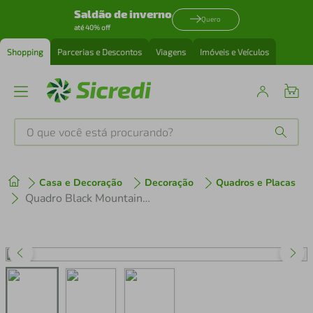
Saldão de inverno
Quero
até 40% off
Shopping
Parcerias e Descontos
Viagens
Imóveis e Veículos
O que você está procurando?
Produtos mais buscados
Casa e Decoração
Decoração
Quadros e Placas
tenis
1
º
Quadro Black Mountain 86x60 Caixa Marfim
cafeteira
2
º
perfume
3
º