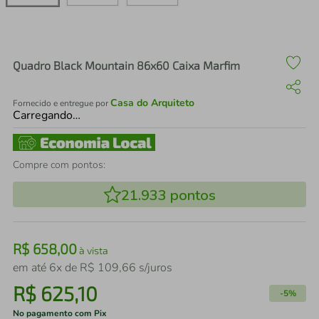
air fryer
4
º
iphone
5
º
Quadro Black Mountain 86x60 Caixa Marfim
Casa do Arquiteto
Fornecido e entregue por
Carregando…
Compre com pontos:
21.933
pontos
R$
658
,
00
à vista
em até
6
x de
R$
109
,
66
s/juros
R$
625
,
10
-
5%
No pagamento com Pix