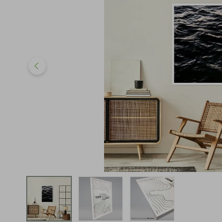
iphone
5
º