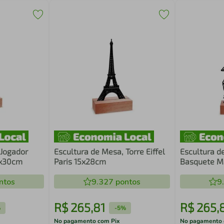
 Jogador
Escultura de Mesa, Torre Eiffel
Escultura d
5x30cm
Paris 15x28cm
Basquete M
ntos
9.327
pontos
9
R$
265
,
81
R$
265
,
%
-
5%
No pagamento com Pix
No pagamento 