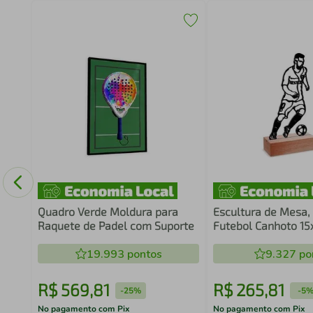
o
Quadro Verde Moldura para
Escultura de Mesa,
Raquete de Padel com Suporte
Futebol Canhoto 1
19.993
pontos
9.327
po
R$
569
,
81
R$
265
,
81
-
25%
-
5
No pagamento com Pix
No pagamento com Pix