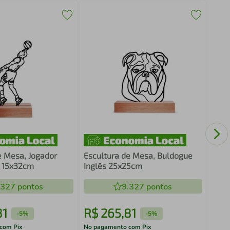
Escu
Turí
e Mesa, Jogador
Escultura de Mesa, Buldogue
 15x32cm
Inglês 25x25cm
.327
pontos
9.327
pontos
81
R$
265
,
81
R$
-
5%
-
5%
com Pix
No pagamento com Pix
No pa