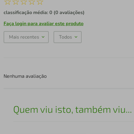
☆
☆
☆
☆
☆
classificação média: 0
(0 avaliações)
Faça login para avaliar este produto
Mais recentes
Todos
Nenhuma avaliação
Quem viu isto, também viu...