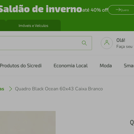
Saldão de inverno
até 40% off
Quero
Imóveis e Veículos
Olá!
Faça seu
Produtos do Sicredi
Economia Local
Moda
Sma
as
Quadro Black Ocean 60x43 Caixa Branco
Q