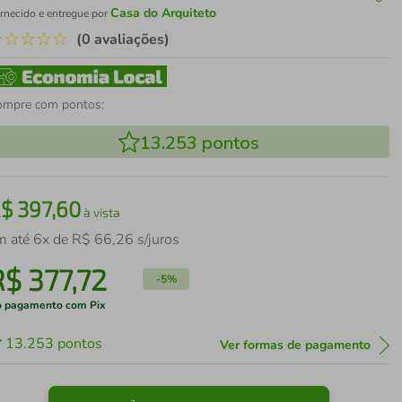
Casa do Arquiteto
rnecido e entregue por
☆
☆
☆
☆
☆
(0 avaliações)
ompre com pontos:
13.253
pontos
R$
397
,
60
à vista
m até
6
x de
R$
66
,
26
s/juros
R$
377
,
72
-
5%
 pagamento com Pix
13.253
pontos
Ver formas de pagamento