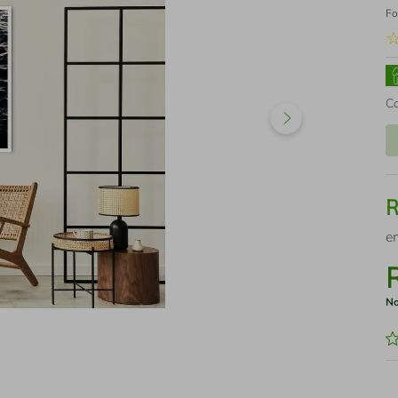
Fo
C
e
No