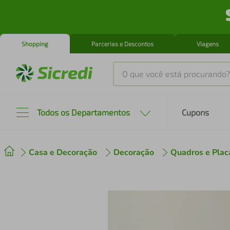
Shopping
Parcerias e Descontos
Viagens
O que você está procurando?
Produtos mais buscados
Todos os Departamentos
Cupons
tenis
1
º
Casa e Decoração
Decoração
Quadros e Plac
cafeteira
2
º
perfume
3
º
air fryer
4
º