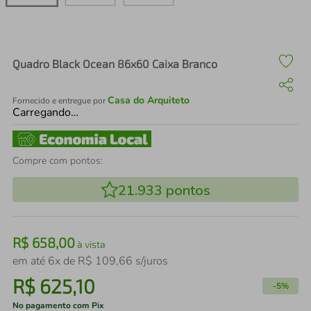
air fryer
4
º
iphone
5
º
Quadro Black Ocean 86x60 Caixa Branco
Casa do Arquiteto
Fornecido e entregue por
Carregando…
Compre com pontos:
21.933
pontos
R$
658
,
00
à vista
em até
6
x de
R$
109
,
66
s/juros
R$
625
,
10
-
5%
No pagamento com Pix