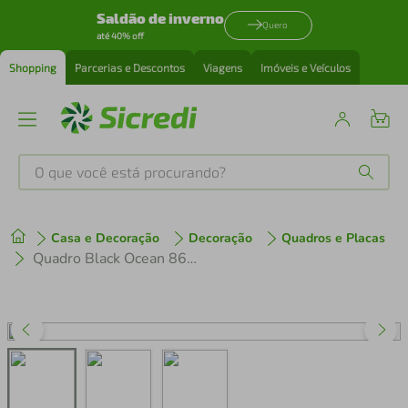
Saldão de inverno
Quero
até 40% off
Shopping
Parcerias e Descontos
Viagens
Imóveis e Veículos
O que você está procurando?
Produtos mais buscados
Casa e Decoração
Decoração
Quadros e Placas
tenis
1
º
Quadro Black Ocean 86x60 Caixa Branco
cafeteira
2
º
perfume
3
º