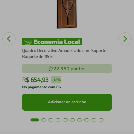
Pad
Quadro Decorativo Amadeirado com Suporte
Raquete de Tênis
22.980
pontos
R$
654
,
93
R
-
18%
No pagamento com Pix
No 
Adicionar ao carrinho