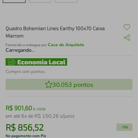
air fryer
4
º
iphone
5
º
Quadro Bohemian Lines Earthy 100x70 Caixa
Marrom
Casa do Arquiteto
Fornecido e entregue por
Carregando…
Compre com pontos:
30.053
pontos
R$
901
,
60
à vista
em até
6
x de
R$
150
,
26
s/juros
R$
856
,
52
-
5%
No pagamento com Pix