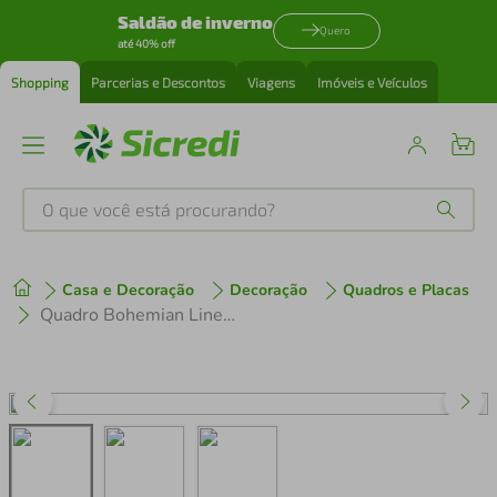
Saldão de inverno
Quero
até 40% off
Shopping
Parcerias e Descontos
Viagens
Imóveis e Veículos
O que você está procurando?
Produtos mais buscados
Casa e Decoração
Decoração
Quadros e Placas
tenis
1
º
Quadro Bohemian Lines Earthy 100x70 Caixa Marrom
cafeteira
2
º
perfume
3
º