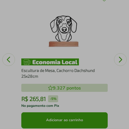
0
Esc
60
Escultura de Mesa, Cachorro Dachshund
25x28cm
9.327
pontos
R$
265
,
81
R
-
5%
No pagamento com Pix
No 
Adicionar ao carrinho