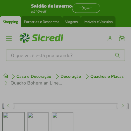
Saldão de inverno
Quero
até 40% off
Shopping
Parcerias e Descontos
Viagens
Imóveis e Veículos
O que você está procurando?
Produtos mais buscados
Casa e Decoração
Decoração
Quadros e Placas
tenis
1
º
Quadro Bohemian Lines Earthy 86x60 Caixa Branco
cafeteira
2
º
perfume
3
º