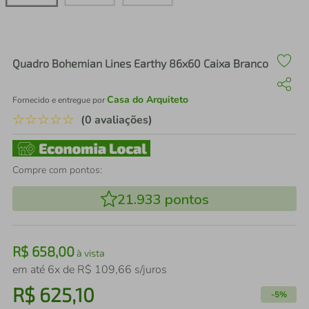
air fryer
4
º
iphone
5
º
Quadro Bohemian Lines Earthy 86x60 Caixa Branco
Casa do Arquiteto
Fornecido e entregue por
☆
☆
☆
☆
☆
(0 avaliações)
Compre com pontos:
21.933
pontos
R$
658
,
00
à vista
em até
6
x de
R$
109
,
66
s/juros
R$
625
,
10
-
5%