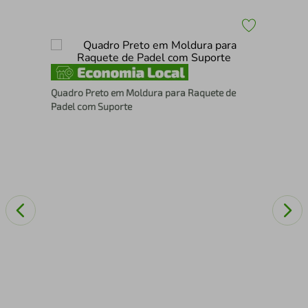
30
Esc
Quadro Preto em Moldura para Raquete de
15
Padel com Suporte