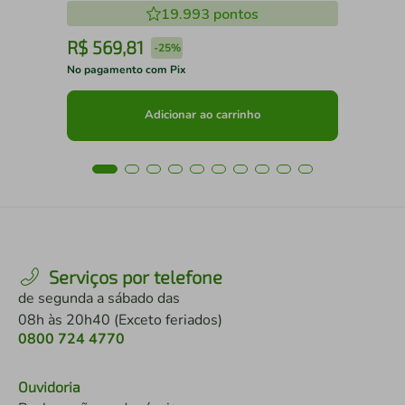
19.993
pontos
R$
569
,
81
R
-
25%
No pagamento com Pix
No 
Adicionar ao carrinho
Serviços por telefone
de segunda a sábado das
08h às 20h40 (Exceto feriados)
0800 724 4770
Ouvidoria