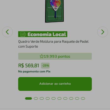
15
Quadro Verde Moldura para Raquete de Padel
com Suporte
19.993
pontos
R$
569
,
81
R
-
25%
No pagamento com Pix
No 
Adicionar ao carrinho