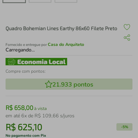
air fryer
4
º
iphone
5
º
Quadro Bohemian Lines Earthy 86x60 Filete Preto
Casa do Arquiteto
Fornecido e entregue por
Carregando…
Compre com pontos:
21.933
pontos
R$
658
,
00
à vista
em até
6
x de
R$
109
,
66
s/juros
R$
625
,
10
-
5%
No pagamento com Pix