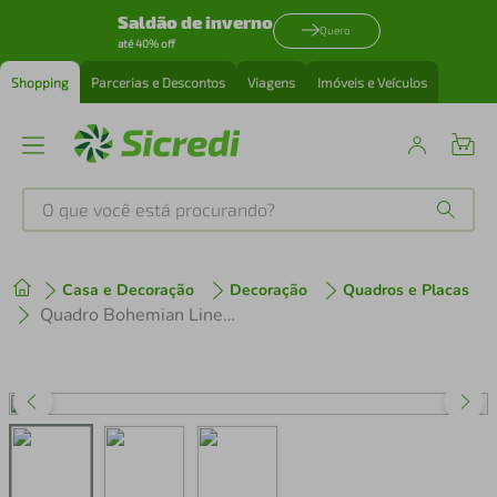
Saldão de inverno
Quero
até 40% off
Shopping
Parcerias e Descontos
Viagens
Imóveis e Veículos
O que você está procurando?
Produtos mais buscados
Casa e Decoração
Decoração
Quadros e Placas
tenis
1
º
Quadro Bohemian Lines Earthy 86x60 Filete Preto
cafeteira
2
º
perfume
3
º