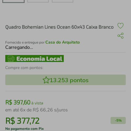
air fryer
4
º
iphone
5
º
Quadro Bohemian Lines Ocean 60x43 Caixa Branco
Casa do Arquiteto
Fornecido e entregue por
Carregando…
Compre com pontos:
13.253
pontos
R$
397
,
60
à vista
em até
6
x de
R$
66
,
26
s/juros
R$
377
,
72
-
5%
No pagamento com Pix