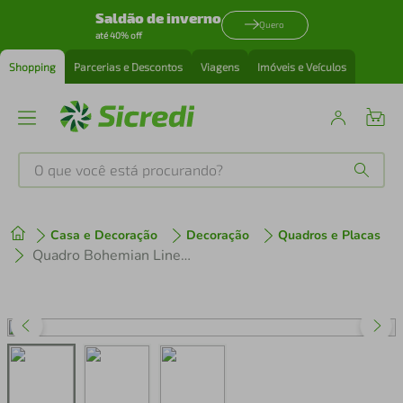
Saldão de inverno
Quero
até 40% off
Shopping
Parcerias e Descontos
Viagens
Imóveis e Veículos
O que você está procurando?
Produtos mais buscados
Casa e Decoração
Decoração
Quadros e Placas
tenis
1
º
Quadro Bohemian Lines Ocean 60x43 Caixa Branco
cafeteira
2
º
perfume
3
º