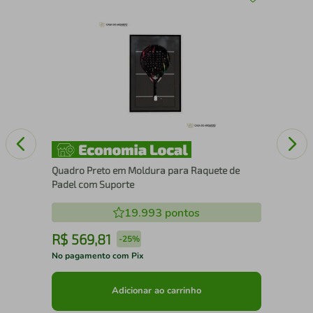
43
Mol
Aus
Quadro Preto em Moldura para Raquete de
Padel com Suporte
19.993
pontos
R$
569
,
81
R
-
25%
No pagamento com Pix
No 
Adicionar ao carrinho