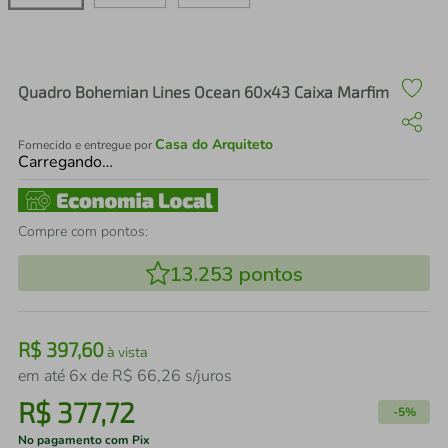
air fryer
4
º
iphone
5
º
Quadro Bohemian Lines Ocean 60x43 Caixa Marfim
Casa do Arquiteto
Fornecido e entregue por
Carregando…
Compre com pontos:
13.253
pontos
R$
397
,
60
à vista
em até
6
x de
R$
66
,
26
s/juros
R$
377
,
72
-
5%
No pagamento com Pix