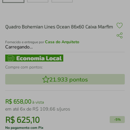
air fryer
4
º
iphone
5
º
Quadro Bohemian Lines Ocean 86x60 Caixa Marfim
Casa do Arquiteto
Fornecido e entregue por
Carregando…
Compre com pontos:
21.933
pontos
R$
658
,
00
à vista
em até
6
x de
R$
109
,
66
s/juros
R$
625
,
10
-
5%
No pagamento com Pix