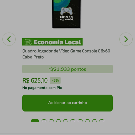
100
Quadro Jogador de Vídeo Game Console 86x60
Caixa Preto
21.933
pontos
R$
625
,
10
R
-
5%
No pagamento com Pix
No 
Adicionar ao carrinho