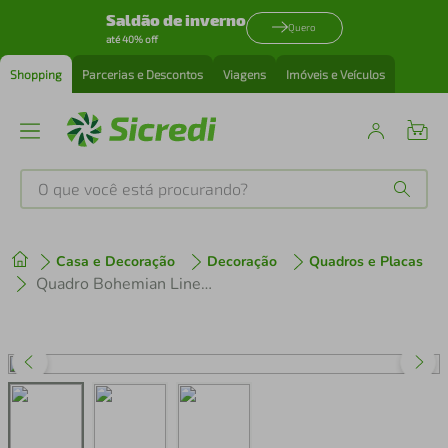
Saldão de inverno
Quero
até 40% off
Shopping
Parcerias e Descontos
Viagens
Imóveis e Veículos
O que você está procurando?
Produtos mais buscados
Casa e Decoração
Decoração
Quadros e Placas
tenis
1
º
Quadro Bohemian Lines Ocean 86x60 Caixa Marfim
cafeteira
2
º
perfume
3
º