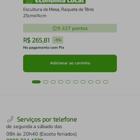
Escultura de Mesa, Raquete de Tênis
25cmx14cm
9.327
pontos
R$
265
,
81
R
-
5%
No pagamento com Pix
No 
Adicionar ao carrinho
Serviços por telefone
de segunda a sábado das
08h às 20h40 (Exceto feriados)