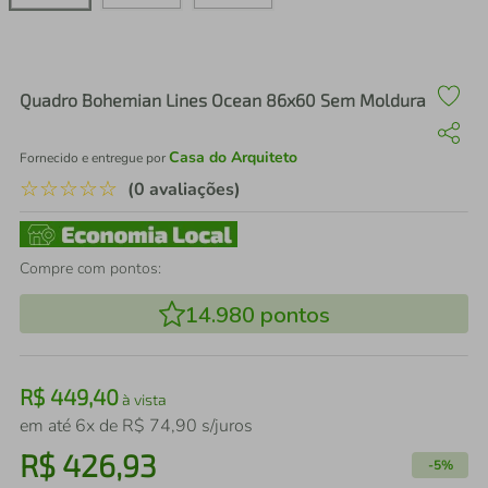
air fryer
4
º
iphone
5
º
Quadro Bohemian Lines Ocean 86x60 Sem Moldura
Casa do Arquiteto
Fornecido e entregue por
☆
☆
☆
☆
☆
(0 avaliações)
Compre com pontos:
14.980
pontos
R$
449
,
40
à vista
em até
6
x de
R$
74
,
90
s/juros
R$
426
,
93
-
5%