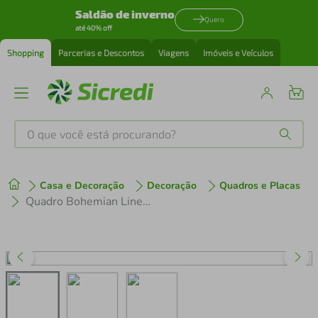
Saldão de inverno
Quero
até 40% off
Shopping
Parcerias e Descontos
Viagens
Imóveis e Veículos
O que você está procurando?
Produtos mais buscados
Casa e Decoração
Decoração
Quadros e Placas
tenis
1
º
Quadro Bohemian Lines Ocean 86x60 Sem Moldura
cafeteira
2
º
perfume
3
º