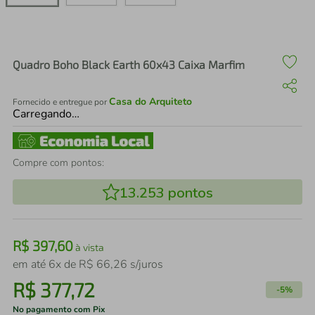
air fryer
4
º
iphone
5
º
Quadro Boho Black Earth 60x43 Caixa Marfim
Casa do Arquiteto
Fornecido e entregue por
Carregando…
Compre com pontos:
13.253
pontos
R$
397
,
60
à vista
em até
6
x de
R$
66
,
26
s/juros
R$
377
,
72
-
5%
No pagamento com Pix