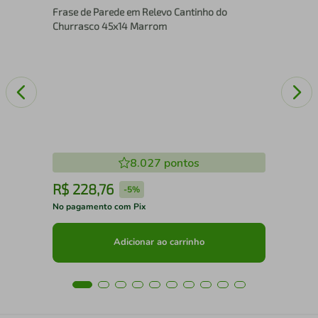
Frase de Parede em Relevo Cantinho do
120
Churrasco 45x14 Marrom
8.027
pontos
R$
228
,
76
R
-
5%
No pagamento com Pix
No 
Adicionar ao carrinho