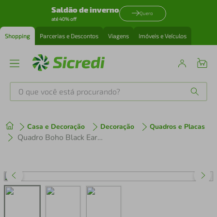
Saldão de inverno
Quero
até 40% off
Shopping
Parcerias e Descontos
Viagens
Imóveis e Veículos
O que você está procurando?
Produtos mais buscados
Casa e Decoração
Decoração
Quadros e Placas
tenis
1
º
Quadro Boho Black Earth 60x43 Caixa Marfim
cafeteira
2
º
perfume
3
º