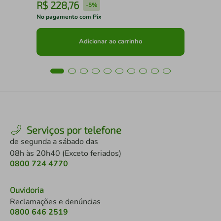
R$
228
,
76
R
-
5%
No pagamento com Pix
No 
Adicionar ao carrinho
Serviços por telefone
de segunda a sábado das
08h às 20h40 (Exceto feriados)
0800 724 4770
Ouvidoria
Reclamações e denúncias
0800 646 2519