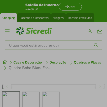
Saldão de inverno
Quero
até 40% off
Shopping
Parcerias e Descontos
Viagens
Imóveis e Veículos
O que você está procurando?
Produtos mais buscados
Casa e Decoração
Decoração
Quadros e Placas
tenis
1
º
Quadro Boho Black Earth 60x43 Filete Marfim
cafeteira
2
º
perfume
3
º