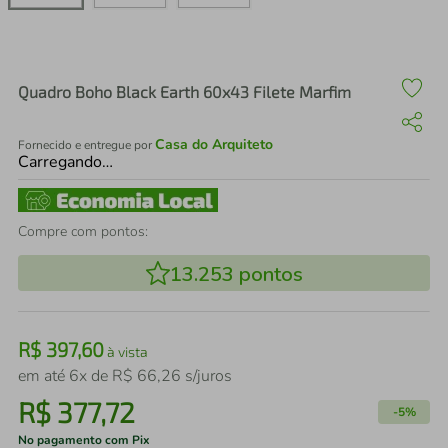
air fryer
4
º
iphone
5
º
Quadro Boho Black Earth 60x43 Filete Marfim
Casa do Arquiteto
Fornecido e entregue por
Carregando…
Compre com pontos:
13.253
pontos
R$
397
,
60
à vista
em até
6
x de
R$
66
,
26
s/juros
R$
377
,
72
-
5%
No pagamento com Pix