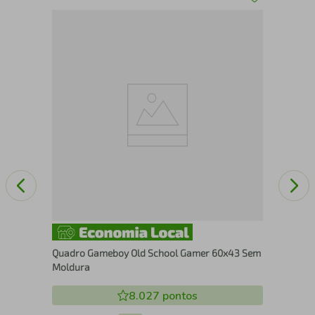
Qua
Se
Quadro Gameboy Old School Gamer 60x43 Sem
Moldura
8.027
pontos