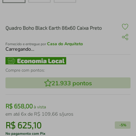
air fryer
4
º
iphone
5
º
Quadro Boho Black Earth 86x60 Caixa Preto
Casa do Arquiteto
Fornecido e entregue por
Carregando…
Compre com pontos:
21.933
pontos
R$
658
,
00
à vista
em até
6
x de
R$
109
,
66
s/juros
R$
625
,
10
-
5%
No pagamento com Pix