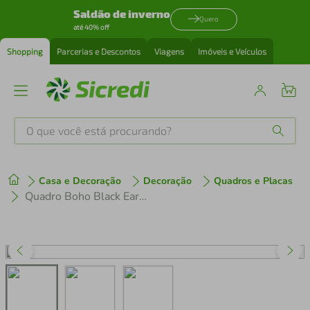
Saldão de inverno
Quero
até 40% off
Shopping
Parcerias e Descontos
Viagens
Imóveis e Veículos
O que você está procurando?
Produtos mais buscados
Casa e Decoração
Decoração
Quadros e Placas
tenis
1
º
Quadro Boho Black Earth 86x60 Caixa Preto
cafeteira
2
º
perfume
3
º