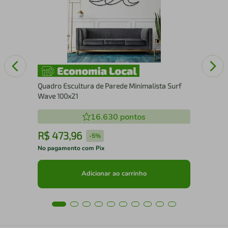
25
Quadro Escultura de Parede Minimalista Surf
Wave 100x21
16.630
pontos
R$
473
,
96
R
-
5%
No pagamento com Pix
No 
Adicionar ao carrinho