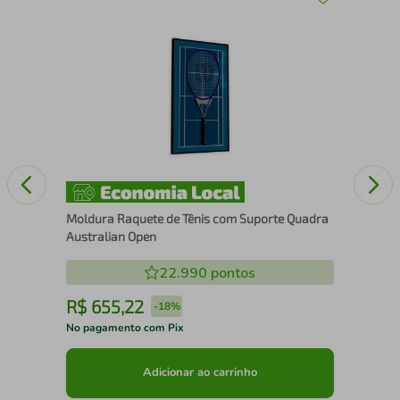
Esc
Moldura Raquete de Tênis com Suporte Quadra
Australian Open
22.990
pontos
R$
655
,
22
R
-
18%
No pagamento com Pix
No 
Adicionar ao carrinho