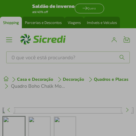
Saldão de inverno
Quero
até 40% off
Shopping
Parcerias e Descontos
Viagens
Imóveis e Veículos
O que você está procurando?
Produtos mais buscados
Casa e Decoração
Decoração
Quadros e Placas
tenis
1
º
Quadro Boho Chalk Moon Phases 100x70 Caixa Preto
cafeteira
2
º
perfume
3
º