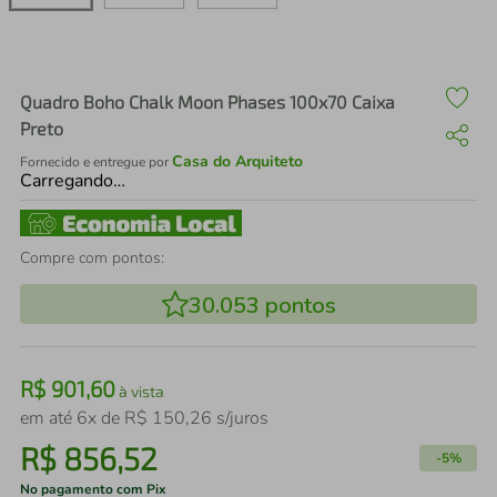
air fryer
4
º
iphone
5
º
Quadro Boho Chalk Moon Phases 100x70 Caixa
Preto
Casa do Arquiteto
Fornecido e entregue por
Carregando…
Compre com pontos:
30.053
pontos
R$
901
,
60
à vista
em até
6
x de
R$
150
,
26
s/juros
R$
856
,
52
-
5%
No pagamento com Pix